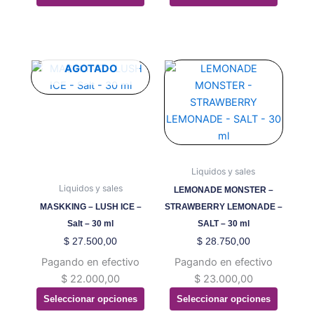
de
de
producto
producto
Este
Este
AGOTADO
producto
producto
tiene
tiene
múltiples
múltiples
variantes.
variantes.
Las
Las
opciones
opciones
Liquidos y sales
se
se
Liquidos y sales
LEMONADE MONSTER –
pueden
pueden
MASKKING – LUSH ICE –
STRAWBERRY LEMONADE –
elegir
elegir
Salt – 30 ml
SALT – 30 ml
en
en
$
27.500,00
$
28.750,00
la
la
Pagando en efectivo
Pagando en efectivo
página
página
$
22.000,00
$
23.000,00
de
de
Seleccionar opciones
Seleccionar opciones
producto
producto