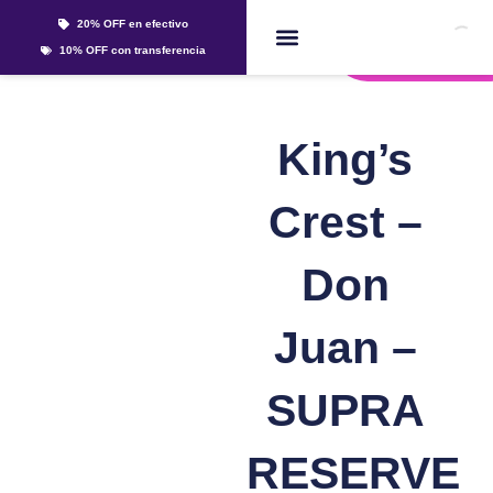
Ir
20% OFF en efectivo
al
Whatsapp
10% OFF con transferencia
contenido
Líquidos Y Sales
King’s
Crest –
Don
Juan –
SUPRA
RESERVE