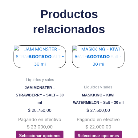
Productos
relacionados
Este
Este
producto
producto
AGOTADO
AGOTADO
tiene
tiene
múltiples
múltiples
variantes.
variantes.
Liquidos y sales
Las
Las
Liquidos y sales
JAM MONSTER –
opciones
opciones
STRAWBERRY – SALT – 30
MASKKING – KIWI
se
se
ml
WATERMELON – Salt – 30 ml
pueden
pueden
$
28.750,00
$
27.500,00
elegir
elegir
Pagando en efectivo
Pagando en efectivo
en
en
$
23.000,00
$
22.000,00
la
la
Seleccionar opciones
Seleccionar opciones
página
página