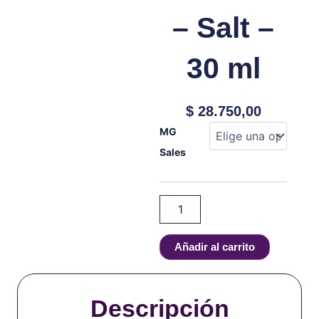
– Salt –
30 ml
$
28.750,00
King’s
MG
Crest
Sales
-
Don
Juan
-
SUPRA
RESERVE
-
Añadir al carrito
Salt
-
30
ml
Descripción
cantidad