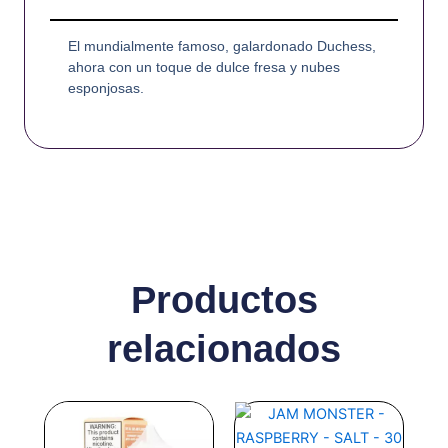
El mundialmente famoso, galardonado Duchess,
ahora con un toque de dulce fresa y nubes
esponjosas.
Productos
relacionados
Este
Este
producto
producto