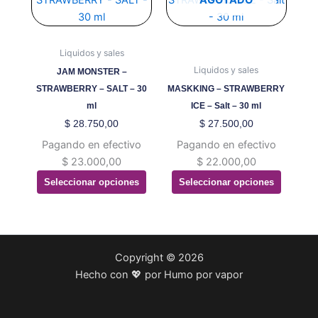
AGOTADO
tiene
tiene
múltiples
múltiples
variantes.
variantes.
Liquidos y sales
Las
Las
Liquidos y sales
JAM MONSTER –
opciones
opciones
STRAWBERRY – SALT – 30
MASKKING – STRAWBERRY
se
se
ml
ICE – Salt – 30 ml
pueden
pueden
$
28.750,00
$
27.500,00
elegir
elegir
Pagando en efectivo
Pagando en efectivo
en
en
$
23.000,00
$
22.000,00
la
la
Seleccionar opciones
Seleccionar opciones
página
página
de
de
producto
producto
Copyright © 2026
Hecho con 💖 por Humo por vapor