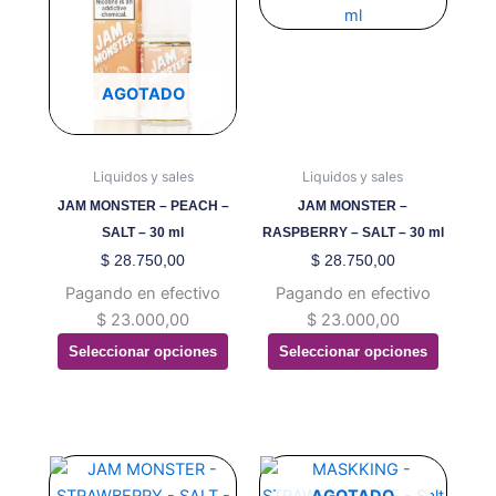
tiene
tiene
múltiples
múltiples
variantes.
variantes.
Las
Las
AGOTADO
opciones
opciones
se
se
pueden
pueden
Liquidos y sales
Liquidos y sales
elegir
elegir
JAM MONSTER – PEACH –
JAM MONSTER –
en
en
SALT – 30 ml
RASPBERRY – SALT – 30 ml
la
la
$
28.750,00
$
28.750,00
página
página
Pagando en efectivo
Pagando en efectivo
de
de
$
23.000,00
$
23.000,00
producto
producto
Seleccionar opciones
Seleccionar opciones
Este
Este
producto
producto