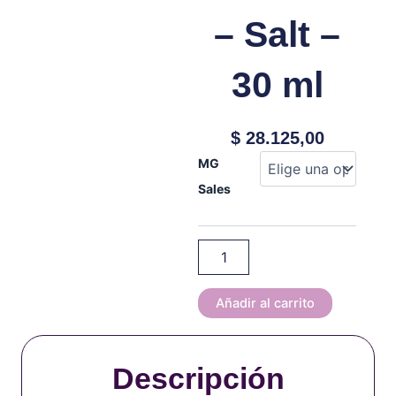
– Salt –
30 ml
$
28.125,00
King’s
MG
Crest
Sales
-
Duchess
-
STRAWBERRY
DUCHESS
-
Salt
Añadir al carrito
-
30
ml
Descripción
cantidad