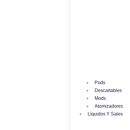
oducto
producto
produ
Pods
Descartables
Mods
Atomizadores
Líquidos Y Sales