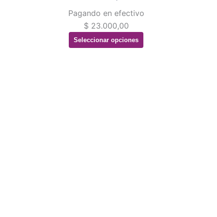
producto
pr
Pagando en efectivo
$
23.000,00
Seleccionar opciones