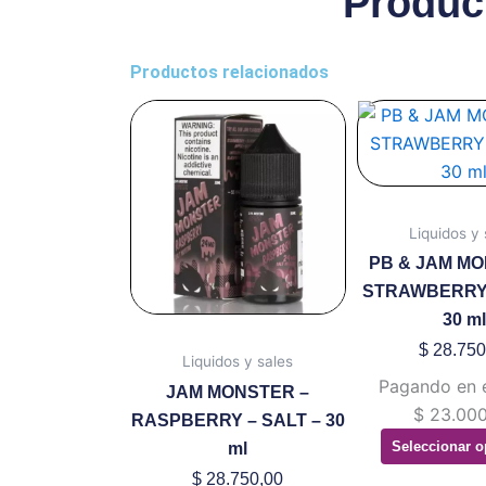
Produc
Productos relacionados
Este
Es
producto
pr
tiene
ti
múltiples
mú
variantes.
va
Liquidos y 
Las
La
PB & JAM MO
opciones
op
STRAWBERRY 
se
se
30 ml
pueden
pu
$
28.750
Liquidos y sales
elegir
ele
Pagando en 
JAM MONSTER –
en
en
$
23.000
RASPBERRY – SALT – 30
la
la
Seleccionar o
ml
página
pá
de
de
$
28.750,00