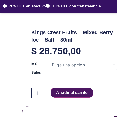
Ir
20% OFF en efectivo
10% OFF con transferencia
al
contenido
Kings Crest Fruits – Mixed Berry
Ice – Salt – 30ml
$
28.750,00
Kings
MG
Crest
Fruits
Sales
-
Mixed
Berry
Añadir al carrito
Ice
-
Salt
-
30ml