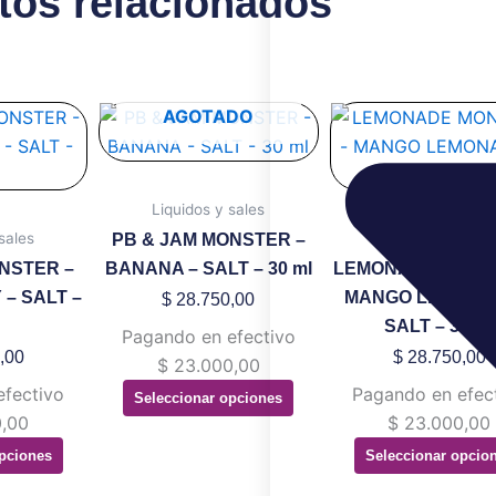
tos relacionados
te
Este
Este
AGOTADO
oducto
producto
produ
ene
tiene
tiene
ltiples
múltiples
múltip
Liquidos y sales
riantes.
variantes.
variant
sales
Liquidos y sales
PB & JAM MONSTER –
s
Las
Las
NSTER –
BANANA – SALT – 30 ml
LEMONADE MONS
ciones
opciones
opcion
– SALT –
MANGO LEMONA
$
28.750,00
se
se
SALT – 30 ml
Pagando en efectivo
eden
pueden
puede
,00
$
28.750,00
$
23.000,00
gir
elegir
elegir
efectivo
Pagando en efec
Seleccionar opciones
en
en
,00
$
23.000,00
la
la
pciones
Seleccionar opcio
gina
página
página
de
de