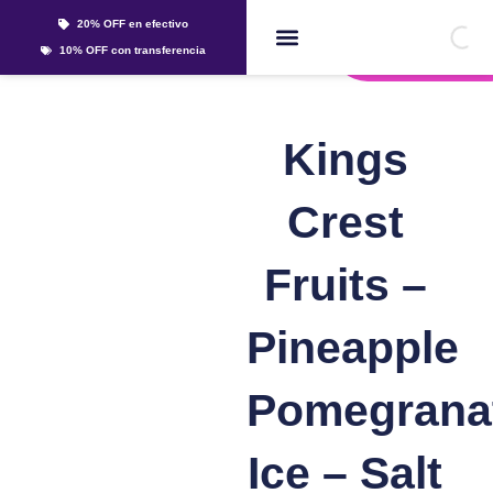
Ir
20% OFF en efectivo
al
Whatsapp
10% OFF con transferencia
contenido
Líquidos Y Sales
Kings
Crest
Fruits –
Pineapple
Pomegrana
Ice – Salt