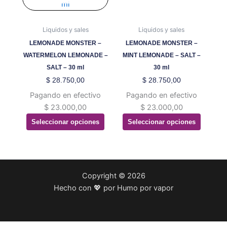
variantes.
variantes.
Las
Las
opciones
opciones
Liquidos y sales
Liquidos y sales
se
se
LEMONADE MONSTER –
LEMONADE MONSTER –
pueden
pueden
WATERMELON LEMONADE –
MINT LEMONADE – SALT –
elegir
elegir
SALT – 30 ml
30 ml
en
en
$
28.750,00
$
28.750,00
la
la
Pagando en efectivo
Pagando en efectivo
página
página
$
23.000,00
$
23.000,00
de
de
Seleccionar opciones
Seleccionar opciones
producto
producto
Copyright © 2026
Hecho con 💖 por Humo por vapor