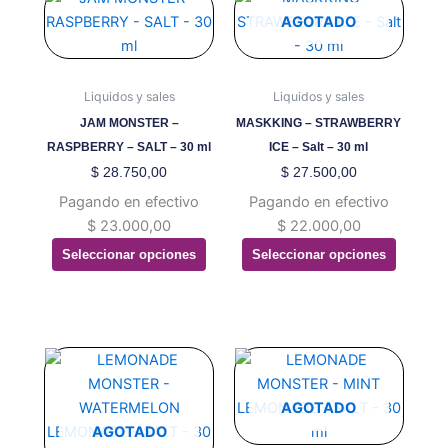
producto
producto
AGOTADO
tiene
tiene
múltiples
múltiples
variantes.
variantes.
Liquidos y sales
Liquidos y sales
Las
Las
JAM MONSTER –
MASKKING – STRAWBERRY
opciones
opciones
RASPBERRY – SALT – 30 ml
ICE – Salt – 30 ml
se
se
$
28.750,00
$
27.500,00
pueden
pueden
Pagando en efectivo
Pagando en efectivo
elegir
elegir
$
23.000,00
$
22.000,00
en
en
Seleccionar opciones
Seleccionar opciones
la
la
página
página
de
de
producto
producto
Este
Este
producto
producto
tiene
tiene
AGOTADO
múltiples
múltiples
AGOTADO