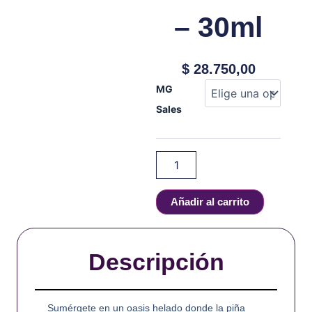
– 30ml
$
28.750,00
Kings
MG
Crest
Sales
Fruits
-
Pineapple
Pomegranate
Ice
-
Salt
Añadir al carrito
-
30ml
cantidad
Descripción
Sumérgete en un oasis helado donde la piña