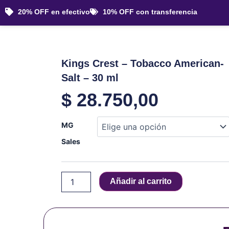
Ir
20% OFF en efectivo
10% OFF con transferencia
al
contenido
Kings Crest – Tobacco American-
Salt – 30 ml
$
28.750,00
Kings
MG
Crest
-
Sales
Tobacco
American-
Salt
Añadir al carrito
-
30
ml
cantidad