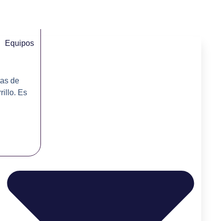
Equipos
tas de
rillo. Es