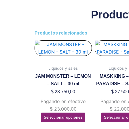
Produc
Productos relacionados
Este
Es
producto
pr
tiene
ti
múltiples
mú
Liquidos y sales
Liquidos y 
variantes.
va
JAM MONSTER – LEMON
MASKKING 
Las
La
– SALT – 30 ml
PARADISE – Sa
opciones
op
$
28.750,00
$
27.500
se
se
Pagando en efectivo
Pagando en 
pueden
pu
$
23.000,00
$
22.000
elegir
ele
Seleccionar opciones
Seleccionar o
en
en
la
la