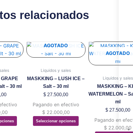
tos relacionados
te
Este
Este
AGOTADO
oducto
producto
produ
AGOTADO
ene
tiene
tiene
ltiples
múltiples
múltip
sales
Liquidos y sales
riantes.
variantes.
variant
Liquidos y sales
– GRAPE
MASKKING – LUSH ICE –
s
Las
Las
lt – 30 ml
Salt – 30 ml
MASKKING – K
ciones
opciones
opcion
WATERMELON – Sal
,00
$
27.500,00
se
se
ml
efectivo
Pagando en efectivo
eden
pueden
puede
$
27.500,00
,00
$
22.000,00
gir
elegir
elegir
Pagando en efec
pciones
Seleccionar opciones
en
en
$
22.000,00
la
la