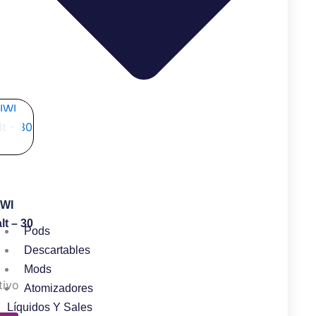
cto
les
es.
IWI
es
t – 30
Pods
Descartables
n
Mods
tivo
Atomizadores
Líquidos Y Sales