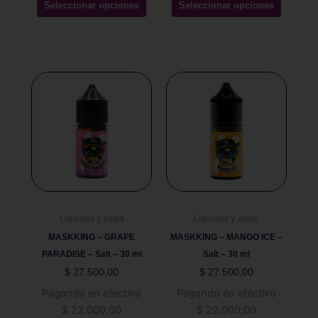
Seleccionar opciones
Seleccionar opciones
Este
Este
producto
producto
tiene
tiene
múltiples
múltiples
variantes.
variantes.
Las
Las
opciones
opciones
se
se
pueden
pueden
Liquidos y sales
Liquidos y sales
elegir
elegir
MASKKING – GRAPE
MASKKING – MANGO ICE –
en
en
PARADISE – Salt – 30 ml
Salt – 30 ml
la
la
$
27.500,00
$
27.500,00
página
página
Pagando en efectivo
Pagando en efectivo
de
de
$
22.000,00
$
22.000,00
producto
producto