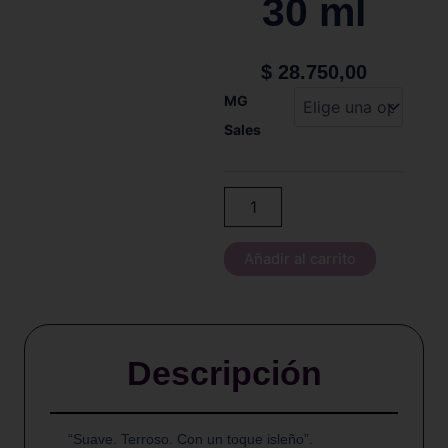
30 ml
$
28.750,00
Kings
MG
Crest
Sales
-
Tobacco
Dominican
-
Salt
-
30
Añadir al carrito
ml
cantidad
Descripción
“Suave. Terroso. Con un toque isleño”.