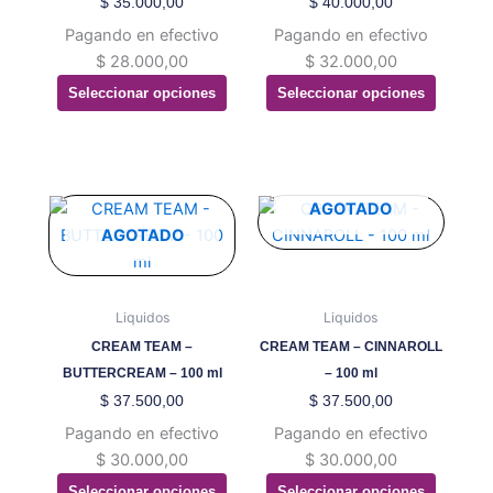
$
35.000,00
$
40.000,00
pueden
pueden
Pagando en efectivo
Pagando en efectivo
elegir
elegir
$
28.000,00
$
32.000,00
en
en
Seleccionar opciones
Seleccionar opciones
la
la
página
página
de
de
producto
producto
Este
Este
AGOTADO
producto
producto
AGOTADO
tiene
tiene
múltiples
múltiples
variantes.
variantes.
Liquidos
Liquidos
Las
Las
CREAM TEAM –
CREAM TEAM – CINNAROLL
opciones
opciones
BUTTERCREAM – 100 ml
– 100 ml
se
se
$
37.500,00
$
37.500,00
pueden
pueden
Pagando en efectivo
Pagando en efectivo
elegir
elegir
$
30.000,00
$
30.000,00
en
en
Seleccionar opciones
Seleccionar opciones