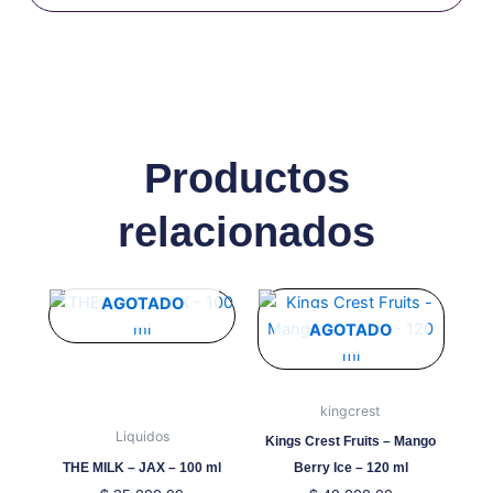
Productos
relacionados
Este
Este
AGOTADO
producto
producto
AGOTADO
tiene
tiene
múltiples
múltiples
variantes.
variantes.
kingcrest
Las
Las
Liquidos
Kings Crest Fruits – Mango
opciones
opciones
THE MILK – JAX – 100 ml
Berry Ice – 120 ml
se
se