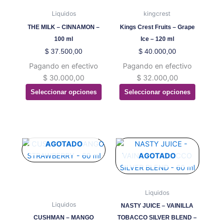
múltiples
múltiples
Liquidos
kingcrest
variantes.
variantes.
THE MILK – CINNAMON –
Kings Crest Fruits – Grape
Las
Las
100 ml
Ice – 120 ml
opciones
opciones
$
37.500,00
$
40.000,00
se
se
Pagando en efectivo
Pagando en efectivo
pueden
pueden
$
30.000,00
$
32.000,00
elegir
elegir
Seleccionar opciones
Seleccionar opciones
en
en
la
la
página
página
de
de
producto
producto
Este
Este
AGOTADO
producto
producto
AGOTADO
tiene
tiene
múltiples
múltiples
variantes.
variantes.
Liquidos
Las
Las
Liquidos
NASTY JUICE – VAINILLA
opciones
opciones
CUSHMAN – MANGO
TOBACCO SILVER BLEND –