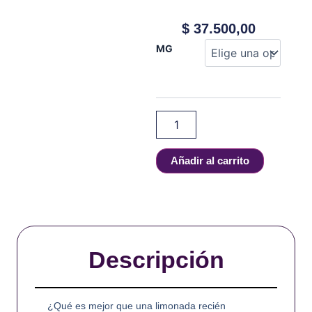
$
37.500,00
LEMONADE
MG
MONSTER
-
MINT
LEMONADE
-
100
ml
cantidad
Añadir al carrito
Descripción
¿Qué es mejor que una limonada recién