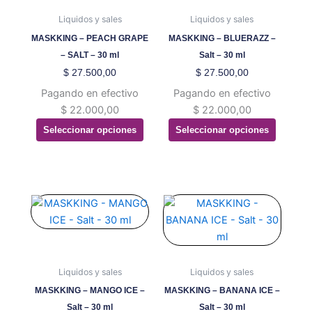
múltiples
múltiples
Liquidos y sales
Liquidos y sales
variantes.
variantes.
MASKKING – PEACH GRAPE
MASKKING – BLUERAZZ –
Las
Las
– SALT – 30 ml
Salt – 30 ml
opciones
opciones
$
27.500,00
$
27.500,00
se
se
Pagando en efectivo
Pagando en efectivo
pueden
pueden
$
22.000,00
$
22.000,00
elegir
elegir
Seleccionar opciones
Seleccionar opciones
en
en
la
la
página
página
de
de
producto
producto
Este
Este
producto
producto
tiene
tiene
múltiples
múltiples
variantes.
variantes.
Liquidos y sales
Liquidos y sales
Las
Las
MASKKING – MANGO ICE –
MASKKING – BANANA ICE –
opciones
opciones
Salt – 30 ml
Salt – 30 ml