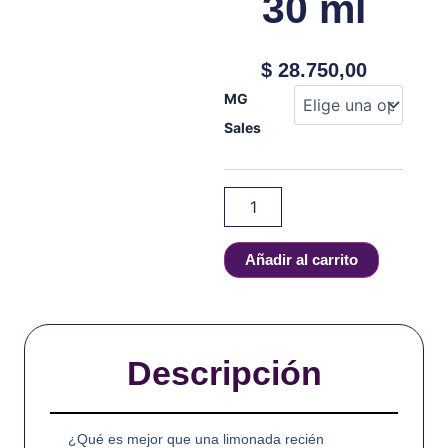
30 ml
$
28.750,00
LEMONADE
MG
MONSTER
Sales
-
MINT
LEMONADE
-
SALT
-
30
Añadir al carrito
ml
cantidad
Descripción
¿Qué es mejor que una limonada recién