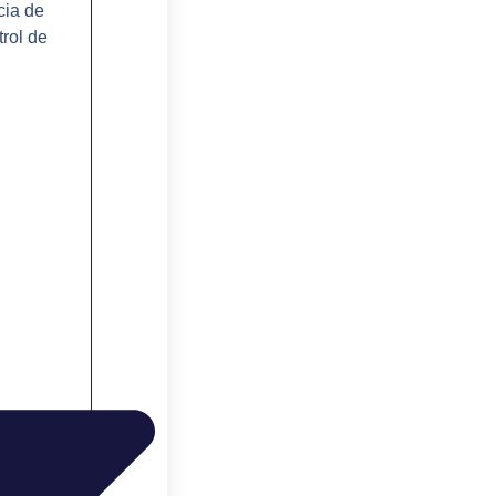
cia de
rol de