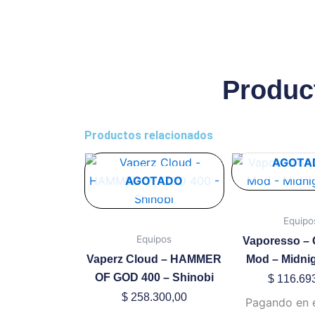
Produc
Productos relacionados
Este
AGOTA
producto
AGOTADO
tiene
múltiples
Equipo
variantes.
Equipos
Vaporesso –
Las
Vaperz Cloud – HAMMER
Mod – Midni
opciones
OF GOD 400 – Shinobi
$
116.69
se
$
258.300,00
Pagando en 
pueden