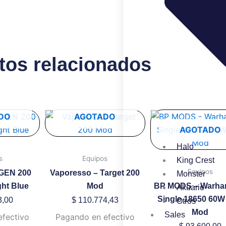
tos relacionados
Este
Este
DO
AGOTADO
producto
produ
AGOTADO
tiene
tiene
Halo
múltiples
múltip
s
Equipos
King Crest
variantes.
variant
Equipos
 GEN 200
Vaporesso – Target 200
Monster
Las
Las
ght Blue
Mod
BP MODS – Warh
Akuario
opciones
opcion
Single 18650 60W
3,00
$
110.774,43
Otros
se
se
Mod
Sales
efectivo
Pagando en efectivo
pueden
puede