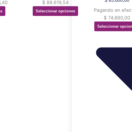
$
93.600,00
,40
$
88.619,54
elegir
elegir
Pagando en efec
ás
Seleccionar opciones
en
en
$
74.880,00
la
la
Seleccionar opcio
página
página
de
de
producto
produ