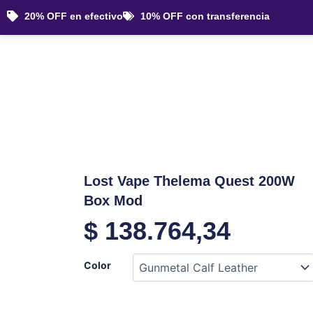
Ir
20% OFF en efectivo
10% OFF con transferencia
al
contenido
Lost Vape Thelema Quest 200W
Box Mod
$
138.764,34
Lost
Color
Vape
Thelema
Quest