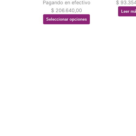
Pagando en efectivo
$
93.354
elegir
$
206.640,00
Leer m
en
Seleccionar opciones
la
página
de
producto