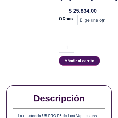
$
25.834,00
LOST
Ω Ohms
VAPE
UB
PRO
COILS
(3pcs/pack)
cantidad
Añadir al carrito
Descripción
La resistencia UB PRO P3 de Lost Vape es una