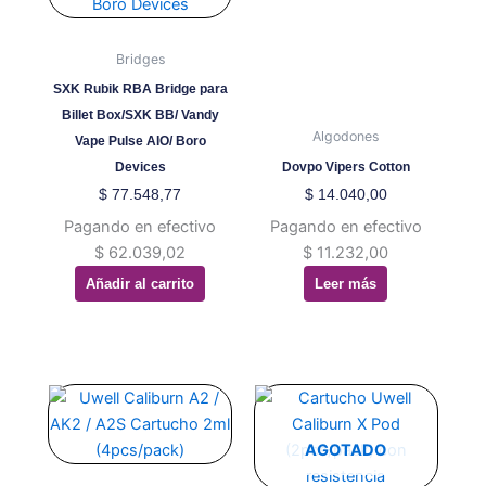
Bridges
SXK Rubik RBA Bridge para
Billet Box/SXK BB/ Vandy
Algodones
Vape Pulse AIO/ Boro
Devices
Dovpo Vipers Cotton
$
77.548,77
$
14.040,00
Pagando en efectivo
Pagando en efectivo
$
62.039,02
$
11.232,00
Añadir al carrito
Leer más
Este
Este
producto
producto
tiene
tiene
AGOTADO
múltiples
múltiples