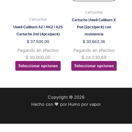
variantes.
variantes.
Las
Las
Cartuchos
opciones
opciones
Cartuchos
Cartucho Uwell Caliburn X
se
se
Uwell Caliburn A2 / AK2 / A2S
Pod (2pcs/pack) con
pueden
pueden
Cartucho 2ml (4pcs/pack)
resistencia
elegir
elegir
$
37.500,00
$
30.663,36
en
en
Pagando en efectivo
Pagando en efectivo
la
la
$
30.000,00
$
24.530,69
página
página
Seleccionar opciones
Seleccionar opciones
de
de
producto
producto
Copyright © 2026
Hecho con 💖 por Humo por vapor