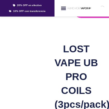
Ir
20% OFF en efectivo
al
Whatsapp
10% OFF con transferencia
contenido
Líquidos Y Sales
LOST
VAPE UB
PRO
COILS
(3pcs/pack