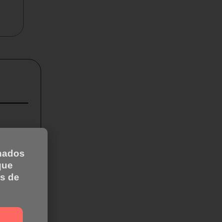
inados
que
s de