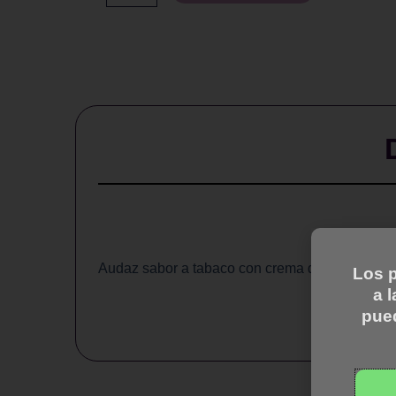
30
ml
cantidad
Audaz sabor a tabaco con crema de avellana de 
Los p
a 
pue