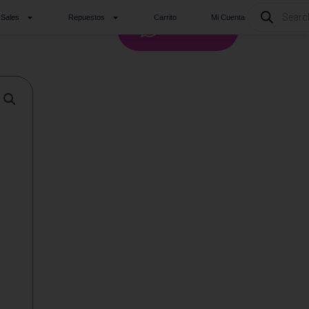
Products
 Sales
Repuestos
Carrito
Mi Cuenta
search
Whatsapp