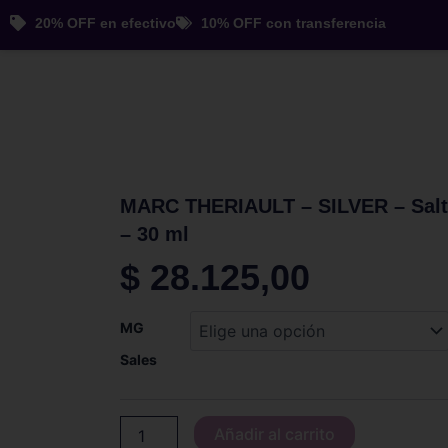
Ir
20% OFF en efectivo
10% OFF con transferencia
al
contenido
MARC THERIAULT – SILVER – Salt
– 30 ml
$
28.125,00
MARC
MG
THERIAULT
-
Sales
SILVER
-
Salt
Añadir al carrito
-