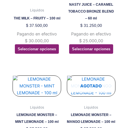
Las
Las
NASTY JUICE – CARAMEL
opciones
opciones
Liquidos
TOBACCO BRONZE BLEND
se
se
THE MILK – FRUITY – 100 ml
– 60 ml
pueden
pueden
$
37.500,00
$
31.250,00
elegir
elegir
Pagando en efectivo
Pagando en efectivo
en
en
$
30.000,00
$
25.000,00
la
la
Seleccionar opciones
Seleccionar opciones
página
página
de
de
producto
producto
Este
Este
producto
producto
AGOTADO
tiene
tiene
múltiples
múltiples
variantes.
variantes.
Liquidos
Liquidos
Las
Las
LEMONADE MONSTER –
LEMONADE MONSTER –
opciones
opciones
MINT LEMONADE – 100 ml
MANGO LEMONADE – 100 ml
se
se