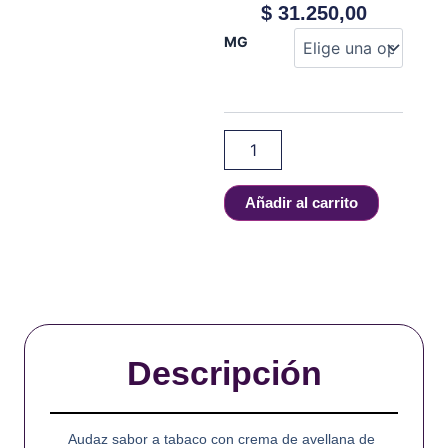
$
31.250,00
MARC
MG
THERIAULT
-
SILVER
-
60
ml
cantidad
Añadir al carrito
Descripción
Audaz sabor a tabaco con crema de avellana de