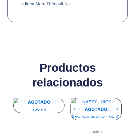
la línea Marc Thériault Nic.
Productos
relacionados
Este
Este
AGOTADO
producto
producto
AGOTADO
tiene
tiene
múltiples
múltiples
variantes.
variantes.
Liquidos