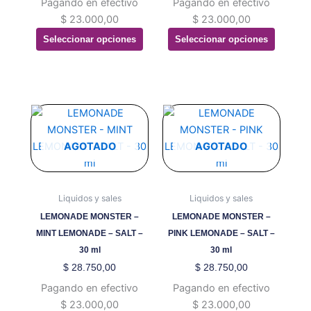
Pagando en efectivo
Pagando en efectivo
pueden
pueden
$
23.000,00
$
23.000,00
elegir
elegir
Seleccionar opciones
Seleccionar opciones
en
en
la
la
página
página
de
de
producto
producto
Este
Este
producto
producto
tiene
tiene
AGOTADO
AGOTADO
múltiples
múltiples
variantes.
variantes.
Las
Las
Liquidos y sales
Liquidos y sales
opciones
opciones
LEMONADE MONSTER –
LEMONADE MONSTER –
se
se
MINT LEMONADE – SALT –
PINK LEMONADE – SALT –
pueden
pueden
30 ml
30 ml
elegir
elegir
$
28.750,00
$
28.750,00
en
en
Pagando en efectivo
Pagando en efectivo
la
la
$
23.000,00
$
23.000,00