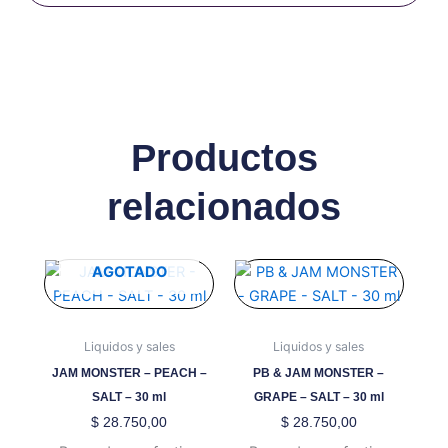
Productos
relacionados
Este
Este
AGOTADO
producto
producto
tiene
tiene
múltiples
múltiples
Liquidos y sales
Liquidos y sales
variantes.
variantes.
JAM MONSTER – PEACH –
PB & JAM MONSTER –
Las
Las
SALT – 30 ml
GRAPE – SALT – 30 ml
opciones
opciones
$
28.750,00
$
28.750,00
se
se