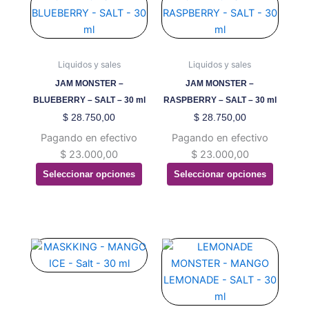
producto
producto
tiene
tiene
múltiples
múltiples
variantes.
variantes.
Liquidos y sales
Liquidos y sales
Las
Las
JAM MONSTER –
JAM MONSTER –
opciones
opciones
BLUEBERRY – SALT – 30 ml
RASPBERRY – SALT – 30 ml
se
se
$
28.750,00
$
28.750,00
pueden
pueden
Pagando en efectivo
Pagando en efectivo
elegir
elegir
$
23.000,00
$
23.000,00
en
en
Seleccionar opciones
Seleccionar opciones
la
la
página
página
de
de
producto
producto
Este
Este
producto
producto
tiene
tiene
múltiples
múltiples