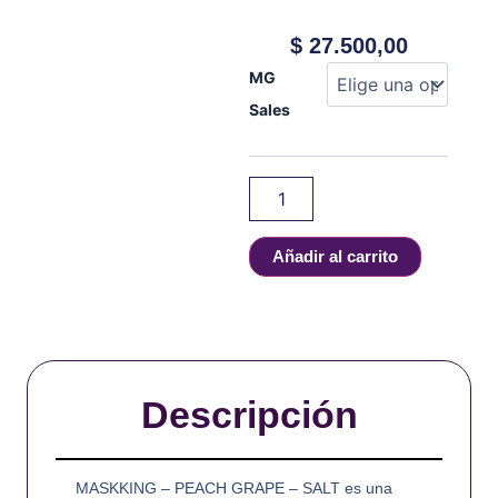
$
27.500,00
MASKKING
MG
-
Sales
PEACH
GRAPE
-
SALT
-
30
ml
Añadir al carrito
cantidad
Descripción
MASKKING – PEACH GRAPE – SALT es una