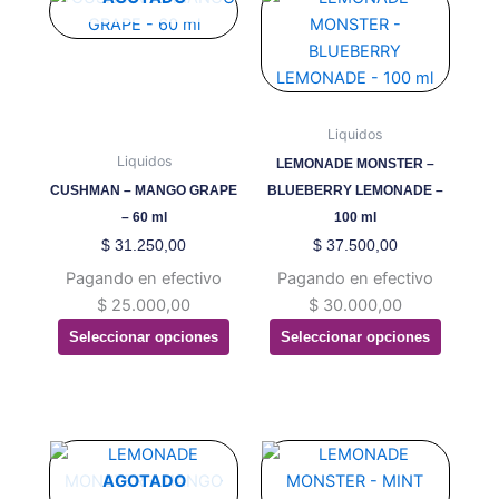
producto
producto
tiene
tiene
múltiples
múltiples
variantes.
variantes.
Las
Las
Liquidos
opciones
opciones
Liquidos
LEMONADE MONSTER –
se
se
CUSHMAN – MANGO GRAPE
BLUEBERRY LEMONADE –
pueden
pueden
– 60 ml
100 ml
elegir
elegir
$
31.250,00
$
37.500,00
en
en
Pagando en efectivo
Pagando en efectivo
la
la
$
25.000,00
$
30.000,00
página
página
Seleccionar opciones
Seleccionar opciones
de
de
producto
producto
Este
Este
producto
producto
AGOTADO