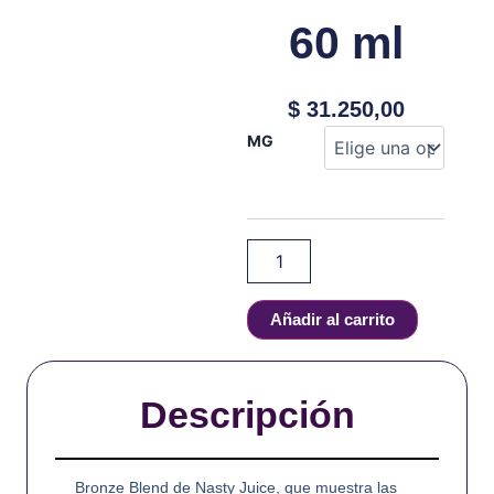
60 ml
$
31.250,00
NASTY
MG
JUICE
-
CARAMEL
TOBACCO
BRONZE
BLEND
-
60
Añadir al carrito
ml
cantidad
Descripción
Bronze Blend de Nasty Juice, que muestra las