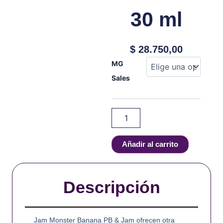
30 ml
$
28.750,00
PB
MG
&
Sales
JAM
MONSTER
-
BANANA
-
SALT
-
Añadir al carrito
30
ml
cantidad
Descripción
Jam Monster Banana PB & Jam ofrecen otra