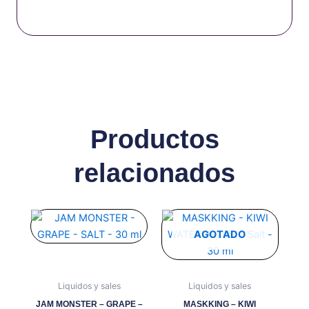
Productos
relacionados
Este
Este
producto
producto
AGOTADO
tiene
tiene
múltiples
múltiples
variantes.
variantes.
Liquidos y sales
Liquidos y sales
Las
Las
JAM MONSTER – GRAPE –
MASKKING – KIWI