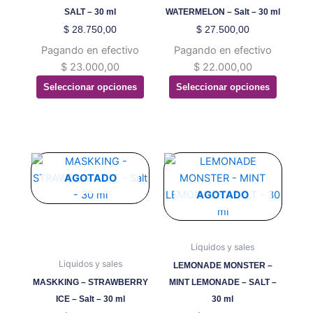
opciones
opciones
SALT – 30 ml
WATERMELON – Salt – 30 ml
se
se
$
28.750,00
$
27.500,00
pueden
pueden
Pagando en efectivo
Pagando en efectivo
elegir
elegir
$
23.000,00
$
22.000,00
en
en
Seleccionar opciones
Seleccionar opciones
la
la
página
página
de
de
producto
producto
Este
Este
producto
producto
AGOTADO
tiene
tiene
AGOTADO
múltiples
múltiples
variantes.
variantes.
Las
Las
Liquidos y sales
opciones
opciones
Liquidos y sales
LEMONADE MONSTER –
se
se
MASKKING – STRAWBERRY
MINT LEMONADE – SALT –
pueden
pueden
ICE – Salt – 30 ml
30 ml
elegir
elegir