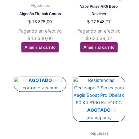
Algodones
Vape Pulse AIO/ Boro
Algodón Firebolt Cotton
Devices
$
16.875,00
$
77.548,77
Pagando en efectivo
Pagando en efectivo
$
13.500,00
$
62.039,02
Añadir al carrito
Añadir al carrito
Este
AGOTADO
producto
tiene
múltiples
variantes.
AGOTADO
Las
opciones
se
Repuestos