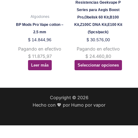
pueden
Resistencias Geekvape P
elegir
Series para Aegis Boost
en
Algodones
Pro,Obelisk 60 Kit,B100
la
BP Mods Pro Vape cotton –
Kit,Z100C DNA Kit,E100 Kit
página
2.5 mm
(5pcs/pack)
de
$
14.844,96
$
30.576,00
producto
Pagando en efectivo
Pagando en efectivo
$
11.875,97
$
24.460,80
Leer más
Seleccionar opciones
Copyright © 2026
Hecho con 💖 por Humo por vapor