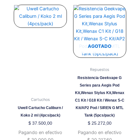
Este
Este
producto
producto
tiene
tiene
múltiples
múltiples
variantes.
variantes.
Las
Las
AGOTADO
opciones
opciones
se
se
pueden
pueden
Repuestos
elegir
elegir
Resistencia Geekvape G
en
en
Series para Aegis Pod
la
la
Kit,Wenax Stylus Kit,Wenax
página
página
Cartuchos
C1 Kit / G18 Kit / Wenax S-C
de
de
Uwell Cartucho Caliburn /
Kit/AP2 Pod / SIREN G MTL
producto
producto
Koko 2 ml (4pcs/pack)
Tank (5pcs/pack)
$
37.500,00
$
25.272,00
Pagando en efectivo
Pagando en efectivo