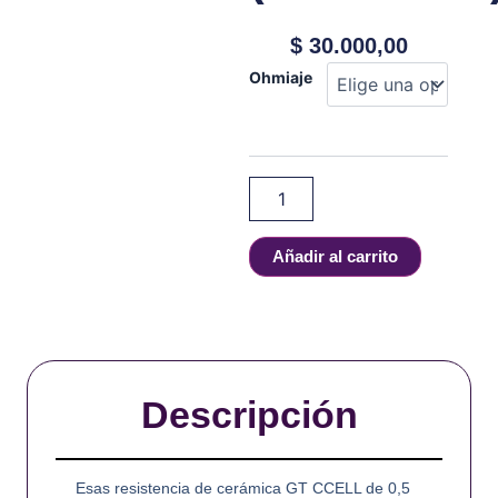
$
30.000,00
Resistencia
Ohmiaje
Vaporesso
NRG
GT
Core
(3Pcs/Pack)
cantidad
Añadir al carrito
Descripción
Esas resistencia de cerámica GT CCELL de 0,5