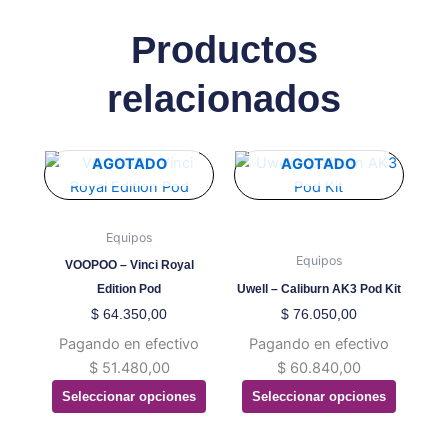
Productos
relacionados
Este
Este
AGOTADO
AGOTADO
producto
producto
tiene
tiene
múltiples
múltiples
Equipos
variantes.
variantes.
Equipos
VOOPOO – Vinci Royal
Las
Las
Edition Pod
Uwell – Caliburn AK3 Pod Kit
opciones
opciones
$
64.350,00
$
76.050,00
se
se
Pagando en efectivo
Pagando en efectivo
pueden
pueden
$
51.480,00
$
60.840,00
elegir
elegir
Seleccionar opciones
Seleccionar opciones
en
en
la
la