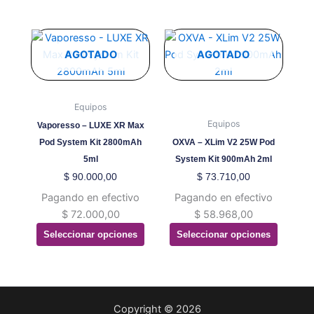
página
página
de
de
producto
producto
Este
Este
producto
producto
AGOTADO
AGOTADO
tiene
tiene
múltiples
múltiples
variantes.
variantes.
Equipos
Las
Las
Equipos
Vaporesso – LUXE XR Max
opciones
opciones
Pod System Kit 2800mAh
OXVA – XLim V2 25W Pod
se
se
5ml
System Kit 900mAh 2ml
pueden
pueden
$
90.000,00
$
73.710,00
elegir
elegir
Pagando en efectivo
Pagando en efectivo
en
en
$
72.000,00
$
58.968,00
la
la
Seleccionar opciones
Seleccionar opciones
página
página
de
de
producto
producto
Copyright © 2026