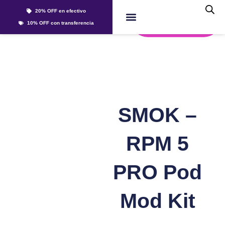
Ir
20% OFF en efectivo
al
Whatsapp
10% OFF con transferencia
contenido
Líquidos Y Sales
SMOK –
RPM 5
PRO Pod
Mod Kit