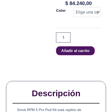
$
84.240,00
SMOK
Color
-
RPM
5
PRO
Pod
Mod
Kit
cantidad
Añadir al carrito
Descripción
Smok RPM 5 Pro Pod Kit está repleto de