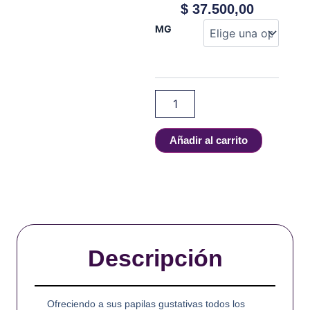
$
37.500,00
THE
MG
MILK
-
FRUITY
-
100
ml
cantidad
Añadir al carrito
Descripción
Ofreciendo a sus papilas gustativas todos los