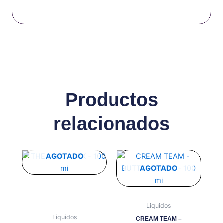
Productos
relacionados
Este
Este
AGOTADO
producto
producto
AGOTADO
tiene
tiene
múltiples
múltiples
variantes.
variantes.
Liquidos
Las
Las
Liquidos
CREAM TEAM –