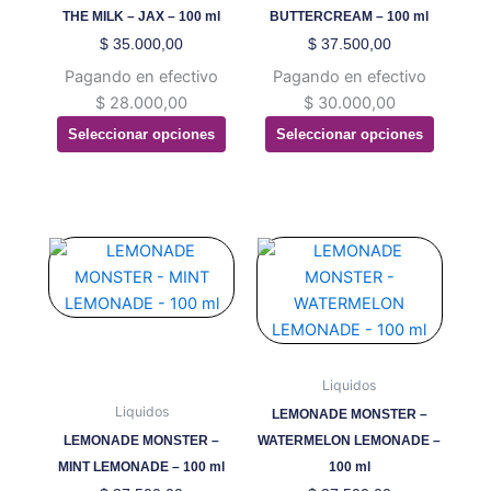
opciones
opciones
THE MILK – JAX – 100 ml
BUTTERCREAM – 100 ml
se
se
$
35.000,00
$
37.500,00
pueden
pueden
Pagando en efectivo
Pagando en efectivo
elegir
elegir
$
28.000,00
$
30.000,00
en
en
Seleccionar opciones
Seleccionar opciones
la
la
página
página
de
de
producto
producto
Este
Este
producto
producto
tiene
tiene
múltiples
múltiples
variantes.
variantes.
Las
Las
Liquidos
opciones
opciones
Liquidos
LEMONADE MONSTER –
se
se
LEMONADE MONSTER –
WATERMELON LEMONADE –
pueden
pueden
MINT LEMONADE – 100 ml
100 ml
elegir
elegir