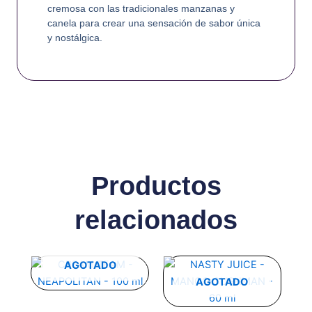
cremosa con las tradicionales manzanas y
canela para crear una sensación de sabor única
y nostálgica.
Productos
relacionados
Este
Este
AGOTADO
producto
producto
AGOTADO
tiene
tiene