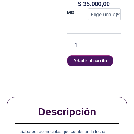
$
35.000,00
THE
MG
MILK
-
JAX
-
100
ml
cantidad
Añadir al carrito
Descripción
Sabores reconocibles que combinan la leche