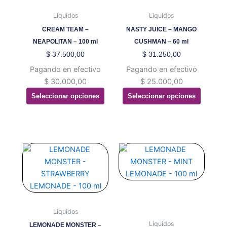
múltiples
múltiples
variantes.
variantes.
Liquidos
Liquidos
Las
Las
CREAM TEAM –
NASTY JUICE – MANGO
opciones
opciones
NEAPOLITAN – 100 ml
CUSHMAN – 60 ml
se
se
$
37.500,00
$
31.250,00
pueden
pueden
Pagando en efectivo
Pagando en efectivo
elegir
elegir
$
30.000,00
$
25.000,00
en
en
Seleccionar opciones
Seleccionar opciones
la
la
página
página
de
de
producto
producto
Este
Este
producto
producto
tiene
tiene
múltiples
múltiples
variantes.
variantes.
Las
Las
Liquidos
opciones
opciones
Liquidos
LEMONADE MONSTER –