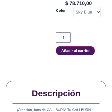
$
78.710,00
Uwell
Color
-
Caliburn
G3
Pro
KOKO
cantidad
Añadir al carrito
Descripción
¡Atención, fans de CALI BURN! Tu CALI BURN