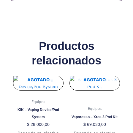
Productos
relacionados
Este
AGOTADO
AGOTADO
producto
tiene
múltiples
Equipos
variantes.
Equipos
KIK – Vaping Device/Pod
Las
System
Vaporesso – Xros 3 Pod Kit
opciones
$
28.000,00
$
69.030,00
se