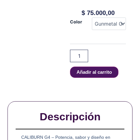
$
75.000,00
Uwell
Color
-
Caliburn
-
G4
Pod
System
Kit
cantidad
Añadir al carrito
Descripción
CALIBURN G4 – Potencia, sabor y diseño en