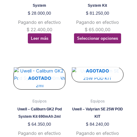
Las
System
System Kit
opciones
$
28.000,00
$
81.250,00
se
Pagando en efectivo
Pagando en efectivo
pueden
$
22.400,00
$
65.000,00
elegir
Leer más
Seleccionar opciones
en
la
página
de
producto
Este
Este
AGOTADO
producto
producto
AGOTADO
tiene
tiene
múltiples
múltiples
variantes.
variantes.
Equipos
Equipos
Las
Las
Uwell – Caliburn GK2 Pod
Uwell – Valyrian SE 25W POD
opciones
opciones
System Kit 690mAh 2ml
KIT
se
se
$
64.350,00
$
84.240,00
pueden
pueden
Pagando en efectivo
Pagando en efectivo
elegir
elegir