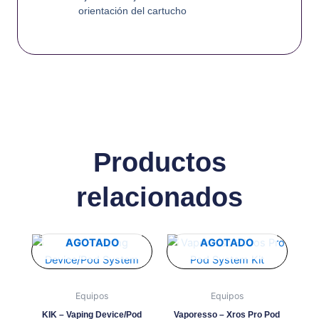
orientación del cartucho
Productos
relacionados
Este
AGOTADO
AGOTADO
producto
tiene
múltiples
Equipos
Equipos
variantes.
KIK – Vaping Device/Pod
Vaporesso – Xros Pro Pod