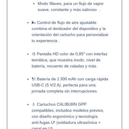
Modo Waves
, para un flujo de vapor
suave, constante y más sabroso
.
🌬️
Control de flujo de aire ajustable
:
combina el deslizador del dispositivo y la
orientación del cartucho para personalizar
tu experiencia .
🎨
Pantalla HD color de 0,85″
con interfaz
temática, que muestra modo, nivel de
batería, recuento de caladas y más.
🔌
Batería de 1 300 mAh
con carga rápida
USB‑C (5 V/2 A), perfecta para una
jornada completa sin interrupciones.
💧
Cartuchos CALIBURN GPP
compatibles
, incluidos modelos previos,
con diseño ergonómico y tecnología
anti‑fugas U² (soldadura ultrasónica +
canal en U).