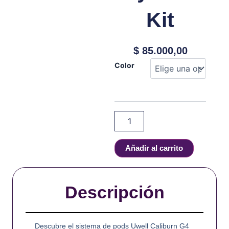
Kit
$
85.000,00
Uwell
Color
–
Caliburn
G4
Pro
Koko
Pod
System
Kit
Añadir al carrito
cantidad
Descripción
Descubre el sistema de pods Uwell Caliburn G4