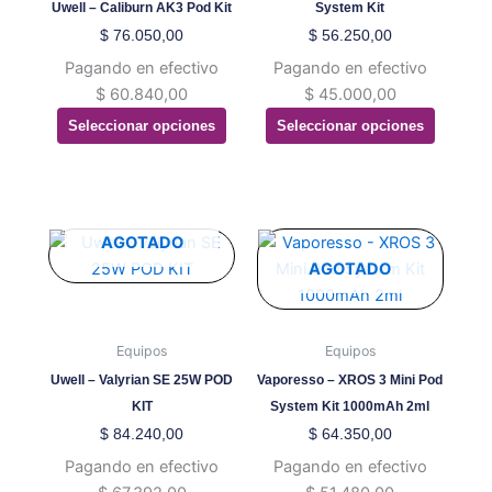
Las
Las
Uwell – Caliburn AK3 Pod Kit
System Kit
opciones
opciones
$
76.050,00
$
56.250,00
se
se
Pagando en efectivo
Pagando en efectivo
pueden
pueden
$
60.840,00
$
45.000,00
elegir
elegir
Seleccionar opciones
Seleccionar opciones
en
en
la
la
página
página
de
de
producto
producto
Este
Este
AGOTADO
producto
producto
AGOTADO
tiene
tiene
múltiples
múltiples
variantes.
variantes.
Equipos
Equipos
Las
Las
Uwell – Valyrian SE 25W POD
Vaporesso – XROS 3 Mini Pod
opciones
opciones
KIT
System Kit 1000mAh 2ml
se
se
$
84.240,00
$
64.350,00
pueden
pueden
Pagando en efectivo
Pagando en efectivo
elegir
elegir