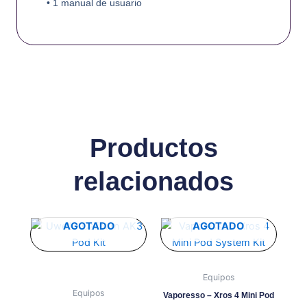
• 1 manual de usuario
Productos
relacionados
Este
Este
AGOTADO
AGOTADO
producto
producto
tiene
tiene
múltiples
múltiples
Equipos
variantes.
variantes.
Equipos
Vaporesso – Xros 4 Mini Pod