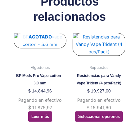
Productos
relacionados
Este
AGOTADO
producto
tiene
múltiples
variantes.
Algodones
Repuestos
Las
BP Mods Pro Vape cotton –
Resistencias para Vandy
opciones
3.0 mm
Vape Trident (4 pcs/Pack)
se
$
14.844,96
$
19.927,00
pueden
Pagando en efectivo
Pagando en efectivo
elegir
$
11.875,97
$
15.941,60
en
Leer más
Seleccionar opciones
la
página
de