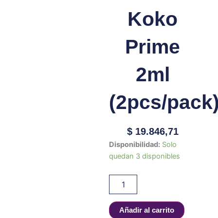
Koko
Prime
2ml
(2pcs/pack
$
19.846,71
UWELL
Disponibilidad:
Solo
CARTUCHO
quedan 3 disponibles
VACIO
Caliburn
G
/
Caliburn
Añadir al carrito
Koko