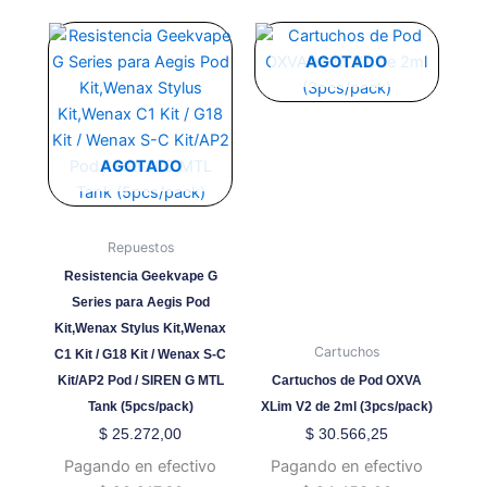
producto
Este
Este
producto
producto
AGOTADO
tiene
tiene
múltiples
múltiples
variantes.
variantes.
Las
Las
AGOTADO
opciones
opciones
se
se
pueden
pueden
Repuestos
elegir
elegir
Resistencia Geekvape G
en
en
Series para Aegis Pod
la
la
Kit,Wenax Stylus Kit,Wenax
página
página
Cartuchos
C1 Kit / G18 Kit / Wenax S-C
de
de
Kit/AP2 Pod / SIREN G MTL
Cartuchos de Pod OXVA
producto
producto
Tank (5pcs/pack)
XLim V2 de 2ml (3pcs/pack)
$
25.272,00
$
30.566,25
Pagando en efectivo
Pagando en efectivo