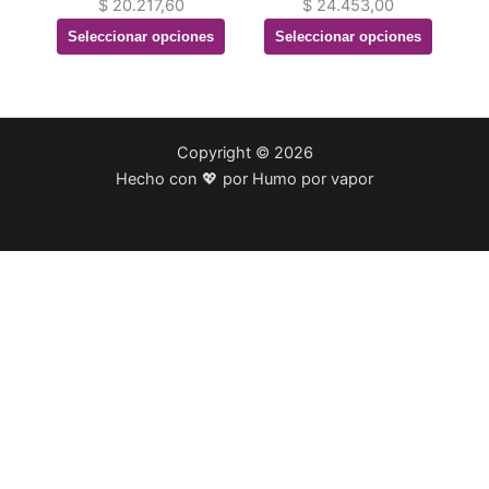
$
20.217,60
$
24.453,00
Seleccionar opciones
Seleccionar opciones
Copyright © 2026
Hecho con 💖 por Humo por vapor