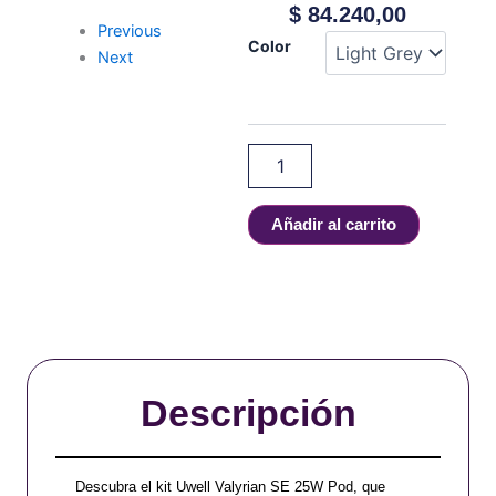
$
84.240,00
Previous
Uwell
Color
Next
-
Valyrian
SE
25W
POD
KIT
cantidad
Añadir al carrito
Descripción
Descubra el kit Uwell Valyrian SE 25W Pod, que