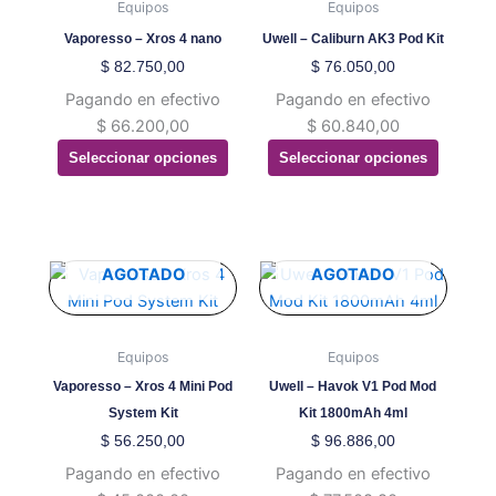
múltiples
múltiples
Equipos
Equipos
variantes.
variantes.
Vaporesso – Xros 4 nano
Uwell – Caliburn AK3 Pod Kit
Las
Las
$
82.750,00
$
76.050,00
opciones
opciones
Pagando en efectivo
Pagando en efectivo
se
se
$
66.200,00
$
60.840,00
pueden
pueden
Seleccionar opciones
Seleccionar opciones
elegir
elegir
en
en
la
la
página
página
de
de
Este
Este
AGOTADO
AGOTADO
producto
producto
producto
producto
tiene
tiene
múltiples
múltiples
Equipos
Equipos
variantes.
variantes.
Vaporesso – Xros 4 Mini Pod
Uwell – Havok V1 Pod Mod
Las
Las
System Kit
Kit 1800mAh 4ml
opciones
opciones
$
56.250,00
$
96.886,00
se
se
Pagando en efectivo
Pagando en efectivo
pueden
pueden