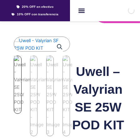
Ir
20% OFF en efectivo
al
Whatsapp
10% OFF con transferencia
contenido
Líquidos Y Sales
Uwell –
Valyrian
SE 25W
POD KIT