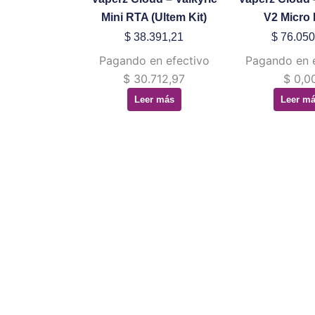
Mini RTA (Ultem Kit)
V2 Micro
$
38.391,21
$
76.050
Pagando en efectivo
Pagando en 
$
30.712,97
$
0,0
Leer más
Leer m