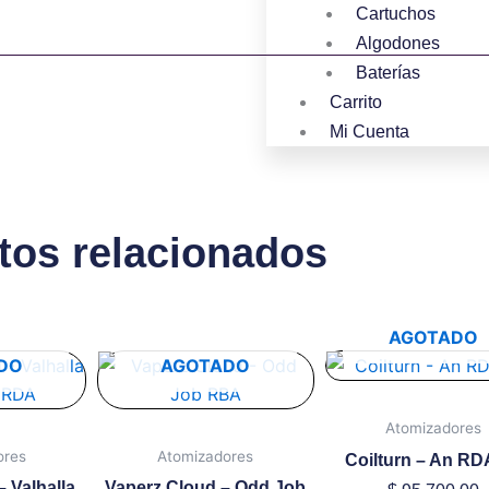
Cartuchos
Algodones
Baterías
Carrito
Mi Cuenta
tos relacionados
AGOTADO
Este
Este
DO
AGOTADO
producto
produ
tiene
tiene
Atomizadores
múltiples
múltip
ores
Atomizadores
Coilturn – An RD
variantes.
variant
 Valhalla
Vaperz Cloud – Odd Job