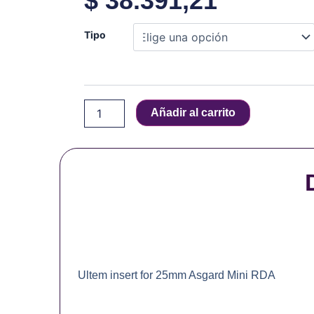
$
38.391,21
Vaperz
Tipo
Cloud
-
Asgard
Mini
(ULTEM
Añadir al carrito
INSERT)
cantidad
Ultem insert for 25mm Asgard Mini RDA