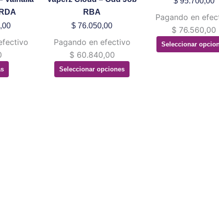
$
95.700,00
Las
Las
 RDA
RBA
Pagando en efec
opciones
opcion
,00
$
76.050,00
$
76.560,00
se
se
efectivo
Pagando en efectivo
Seleccionar opcio
pueden
puede
0
$
60.840,00
elegir
elegir
ás
Seleccionar opciones
en
en
la
la
página
página
de
de
producto
produ