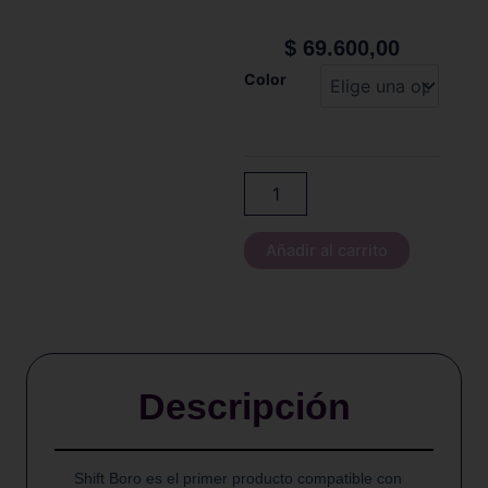
$
69.600,00
Vaperz
Color
Cloud
-
Shift
Boro
Tank
cantidad
Añadir al carrito
Descripción
Shift Boro es el primer producto compatible con