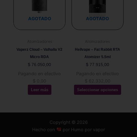
múltiples
variantes.
Las
AGOTADO
AGOTADO
opciones
se
pueden
Atomizadores
Atomizadores
elegir
Vaperz Cloud – Valhalla V2
Hellvape – Fat Rabbit RTA
en
Micro RDA
Atomizer 5.5ml
la
$
76.050,00
$
77.915,00
página
Pagando en efectivo
Pagando en efectivo
de
$
0,00
$
62.332,00
producto
Leer más
Seleccionar opciones
Copyright © 2026
Hecho con
por Humo por vapor