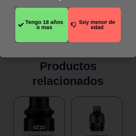
Compatible con PNP/GTX
Tengo 18 años
Soy menor de
o mas
edad
Productos
relacionados
Este
Este
producto
producto
tiene
tiene
múltiples
múltiples
variantes.
variantes.