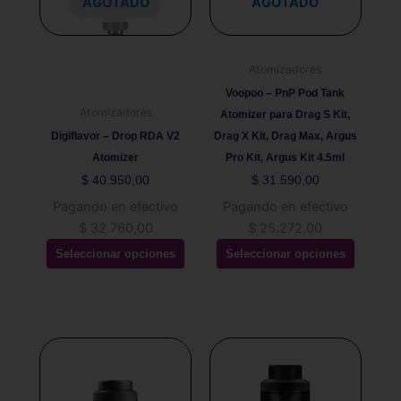
Las
Las
AGOTADO
AGOTADO
opciones
opciones
se
se
pueden
pueden
Atomizadores
elegir
elegir
Voopoo – PnP Pod Tank
en
en
Atomizadores
Atomizer para Drag S Kit,
la
la
Digiflavor – Drop RDA V2
Drag X Kit, Drag Max, Argus
página
página
Atomizer
Pro Kit, Argus Kit 4.5ml
de
de
$
40.950,00
$
31.590,00
producto
producto
Pagando en efectivo
Pagando en efectivo
$
32.760,00
$
25.272,00
Seleccionar opciones
Seleccionar opciones
Este
producto
tiene