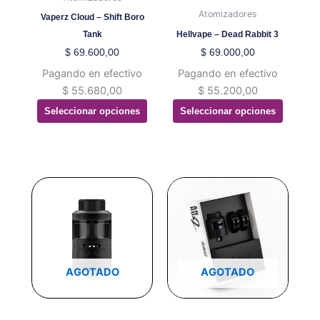
elegir
elegir
Atomizadores
Vaperz Cloud – Shift Boro
en
en
Tank
Hellvape – Dead Rabbit 3
la
la
$
69.600,00
$
69.000,00
página
página
Pagando en efectivo
Pagando en efectivo
de
de
$
55.680,00
$
55.200,00
producto
producto
Seleccionar opciones
Seleccionar opciones
Este
Este
producto
producto
tiene
tiene
múltiples
múltiples
variantes.
variantes.
Las
Las
AGOTADO
AGOTADO
opciones
opciones
se
se