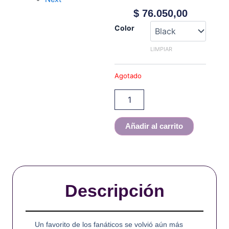
$
76.050,00
Vaperz
Color
Cloud
-
LIMPIAR
Valhalla
V2
Agotado
Micro
RDA
cantidad
Añadir al carrito
Descripción
Un favorito de los fanáticos se volvió aún más