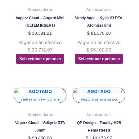
múltiples
múltiples
variantes.
variantes.
Atomizadores
Atomizadores
Las
Las
Vaperz Cloud – Asgard Mini
Vandy Vape – Kylin V3 RTA
opciones
opciones
(ULTEM INSERT)
Atomizer 6ml
se
se
$
38.391,21
$
81.375,00
pueden
pueden
Pagando en efectivo
Pagando en efectivo
elegir
elegir
$
30.712,97
$
65.100,00
en
en
Seleccionar opciones
Seleccionar opciones
la
la
página
página
de
de
producto
producto
Este
Este
AGOTADO
AGOTADO
producto
producto
tiene
tiene
múltiples
múltiples
Atomizadores
Atomizadores
variantes.
variantes.
Vaperz Cloud – Valkyrie RTA
QP Design – Fatality M25
Las
Las
30mm
Remastered
opciones
opciones
$
99.450,00
$
114.473,97