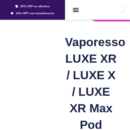
Ir
20% OFF en efectivo
al
Whatsapp
10% OFF con transferencia
contenido
Líquidos Y Sales
Vaporesso
LUXE XR
/ LUXE X
/ LUXE
XR Max
Pod