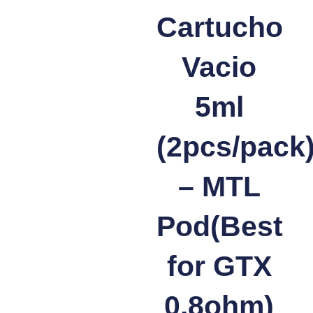
Cartucho
Vacio
5ml
(2pcs/pack
– MTL
Pod(Best
for GTX
0.8ohm)