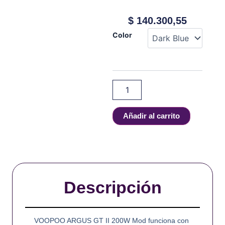
$
140.300,55
VOOPOO
Color
-
Argus
GT
II
200W
Mod
cantidad
Añadir al carrito
Descripción
VOOPOO ARGUS GT II 200W Mod funciona con