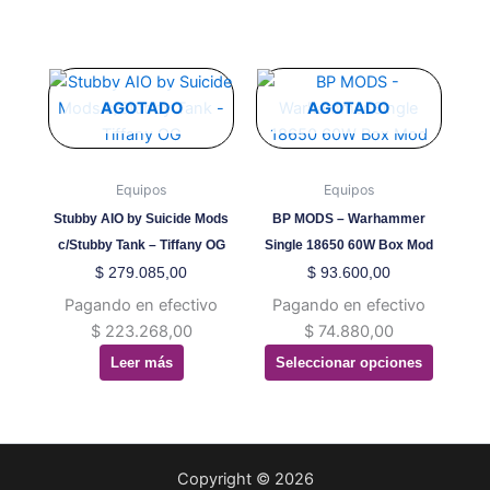
página
página
de
de
producto
producto
Este
producto
AGOTADO
AGOTADO
tiene
múltiples
variantes.
Equipos
Equipos
Las
Stubby AIO by Suicide Mods
BP MODS – Warhammer
opciones
c/Stubby Tank – Tiffany OG
Single 18650 60W Box Mod
se
$
279.085,00
$
93.600,00
pueden
Pagando en efectivo
Pagando en efectivo
elegir
$
223.268,00
$
74.880,00
en
Leer más
Seleccionar opciones
la
página
de
producto
Copyright © 2026