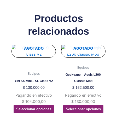
Productos
relacionados
Este
Este
AGOTADO
AGOTADO
producto
producto
tiene
tiene
múltiples
múltiples
Equipos
variantes.
variantes.
Equipos
Geekvape – Aegis L200
Las
Las
Yihi SX Mini – SL Class V2
Classic Mod
opciones
opciones
$
130.000,00
$
162.500,00
se
se
Pagando en efectivo
Pagando en efectivo
pueden
pueden
$
104.000,00
$
130.000,00
elegir
elegir
Seleccionar opciones
Seleccionar opciones
en
en
la
la