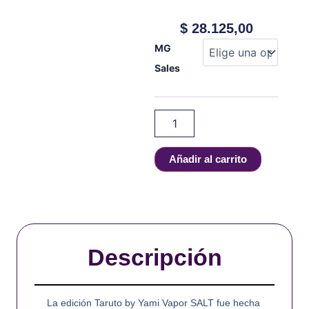
$
28.125,00
YAMI
MG
VAPOR
Sales
-
TARUTO
-
Salt
-
30
ml
Añadir al carrito
cantidad
Descripción
La edición Taruto by Yami Vapor SALT fue hecha