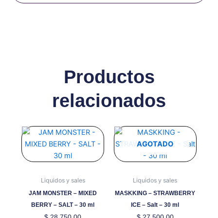
Productos
relacionados
Este
Este
producto
producto
AGOTADO
tiene
tiene
múltiples
múltiples
variantes.
variantes.
Liquidos y sales
Liquidos y sales
Las
Las
JAM MONSTER – MIXED
MASKKING – STRAWBERRY
opciones
opciones
BERRY – SALT – 30 ml
ICE – Salt – 30 ml
se
se
$
28.750,00
$
27.500,00