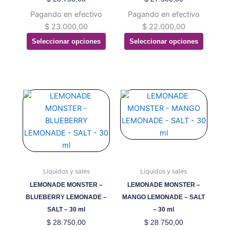
pueden
pueden
Pagando en efectivo
Pagando en efectivo
elegir
elegir
$
23.000,00
$
22.000,00
en
en
Seleccionar opciones
Seleccionar opciones
la
la
página
página
de
de
producto
producto
Este
Este
producto
producto
tiene
tiene
múltiples
múltiples
variantes.
variantes.
Las
Las
opciones
opciones
Liquidos y sales
Liquidos y sales
se
se
LEMONADE MONSTER –
LEMONADE MONSTER –
pueden
pueden
BLUEBERRY LEMONADE –
MANGO LEMONADE – SALT
elegir
elegir
SALT – 30 ml
– 30 ml
en
en
$
28.750,00
$
28.750,00