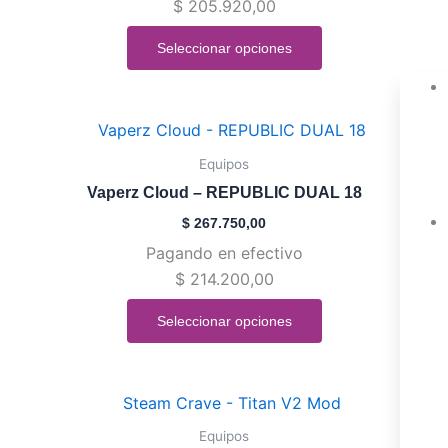
$
205.920,00
opciones
se
Seleccionar opciones
pueden
elegir
en
Este
la
producto
Equipos
página
tiene
de
Vaperz Cloud – REPUBLIC DUAL 18
múltiples
producto
$
267.750,00
variantes.
Pagando en efectivo
Las
$
214.200,00
opciones
se
Seleccionar opciones
pueden
elegir
en
Este
la
producto
Equipos
página