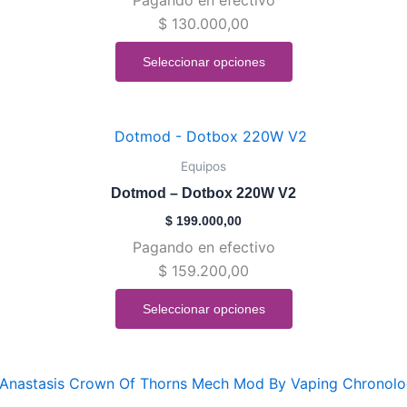
Las
$
130.000,00
opciones
se
Seleccionar opciones
pueden
elegir
en
Este
la
producto
Equipos
página
tiene
de
Dotmod – Dotbox 220W V2
múltiples
producto
$
199.000,00
variantes.
Pagando en efectivo
Las
$
159.200,00
opciones
se
Seleccionar opciones
pueden
elegir
en
Rango
Este
la
de
producto