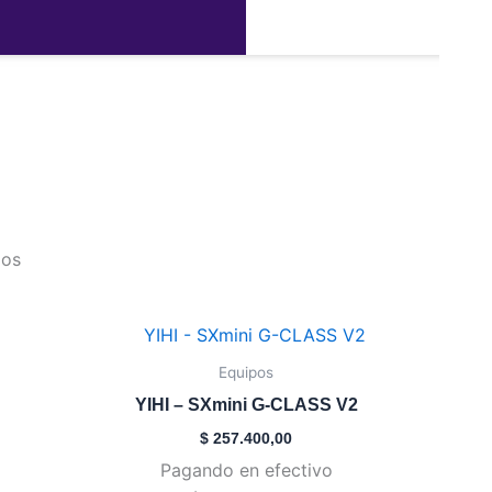
Mods
dos
Este
producto
Equipos
tiene
YIHI – SXmini G-CLASS V2
múltiples
$
257.400,00
variantes.
Pagando en efectivo
Las