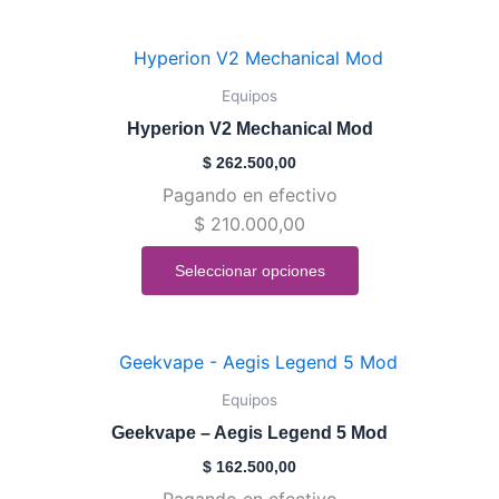
elegir
en
Este
la
producto
Equipos
página
tiene
de
Hyperion V2 Mechanical Mod
múltiples
producto
$
262.500,00
variantes.
Pagando en efectivo
Las
$
210.000,00
opciones
se
Seleccionar opciones
pueden
elegir
en
Este
la
producto
Equipos
página
tiene
de
Geekvape – Aegis Legend 5 Mod
múltiples
producto
$
162.500,00
variantes.
Pagando en efectivo