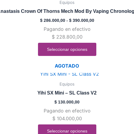
precios:
Equipos
página
tiene
desde
de
nastasis Crown Of Thorns Mech Mod By Vaping Chronolo
$ 286.000,00
múltiples
hasta
producto
$
286.000,00
-
$
390.000,00
variantes.
$ 390.000,00
Pagando en efectivo
Las
$
228.800,00
opciones
se
Seleccionar opciones
pueden
elegir
AGOTADO
en
Este
la
producto
Equipos
página
tiene
de
Yihi SX Mini – SL Class V2
múltiples
producto
$
130.000,00
variantes.
Pagando en efectivo
Las
$
104.000,00
opciones
se
Seleccionar opciones