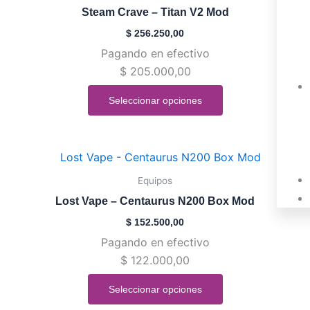
tiene
de
Steam Crave – Titan V2 Mod
múltiples
producto
$
256.250,00
variantes.
Pagando en efectivo
Las
$
205.000,00
opciones
se
Seleccionar opciones
pueden
elegir
en
Este
la
producto
Equipos
página
tiene
de
Lost Vape – Centaurus N200 Box Mod
múltiples
producto
$
152.500,00
variantes.
Pagando en efectivo
Las
$
122.000,00
opciones
se
Seleccionar opciones
pueden