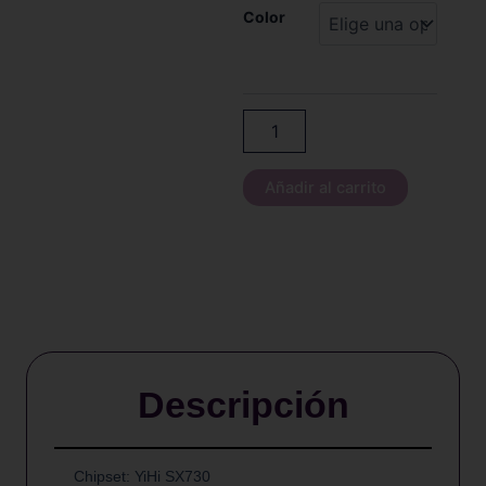
Yihi
Color
SX
Mini
-
SL
Class
V2
cantidad
Añadir al carrito
Descripción
Chipset: YiHi SX730