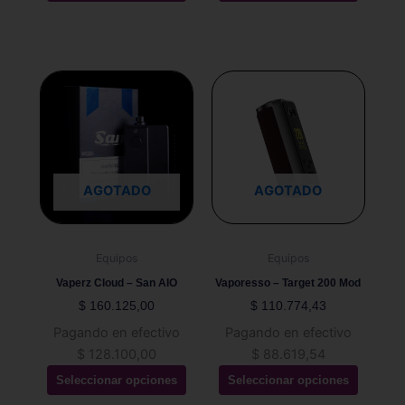
Este
Este
producto
producto
tiene
tiene
múltiples
múltiples
variantes.
variantes.
Las
Las
AGOTADO
AGOTADO
opciones
opciones
se
se
pueden
pueden
Equipos
Equipos
elegir
elegir
Vaperz Cloud – San AIO
Vaporesso – Target 200 Mod
en
en
$
160.125,00
$
110.774,43
la
la
Pagando en efectivo
Pagando en efectivo
página
página
$
128.100,00
$
88.619,54
de
de
Seleccionar opciones
Seleccionar opciones
producto
producto