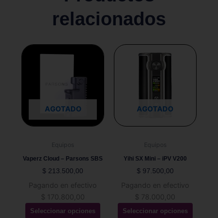
relacionados
Este
Este
producto
producto
tiene
tiene
múltiples
múltiples
variantes.
variantes.
Las
Las
AGOTADO
AGOTADO
opciones
opciones
se
se
pueden
pueden
Equipos
Equipos
elegir
elegir
Vaperz Cloud – Parsons SBS
Yihi SX Mini – iPV V200
en
en
$
213.500,00
$
97.500,00
la
la
Pagando en efectivo
Pagando en efectivo
página
página
$
170.800,00
$
78.000,00
de
de
Seleccionar opciones
Seleccionar opciones
producto
producto