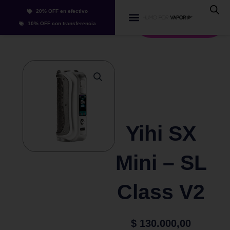
Ir
20% OFF en efectivo
al
Whatsapp
10% OFF con transferencia
contenido
Yihi SX
Mini – SL
Class V2
$
130.000,00