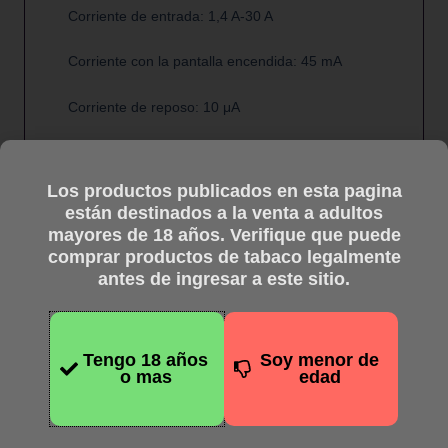
Corriente de entrada: 1,4 A-30 A
Corriente con la pantalla encendida: 45 mA
Corriente de reposo: 10 μA
Corriente de apagado: 10 μA
Los productos publicados en esta pagina
Voltaje de salida: 0,7-8,0 voltios
están destinados a la venta a adultos
mayores de 18 años. Verifique que puede
Salida Corriente: 32 A
comprar productos de tabaco legalmente
antes de ingresar a este sitio.
Modo de control de temperatura (control de
temperatura dinámico y constante)
Tamaño: 89,1 x 42,95 x 30,17 mm
Tengo 18 años
Soy menor de
o mas
edad
Dimensiones del atomizador: 27 mm
Peso: 136 G (peso neto)