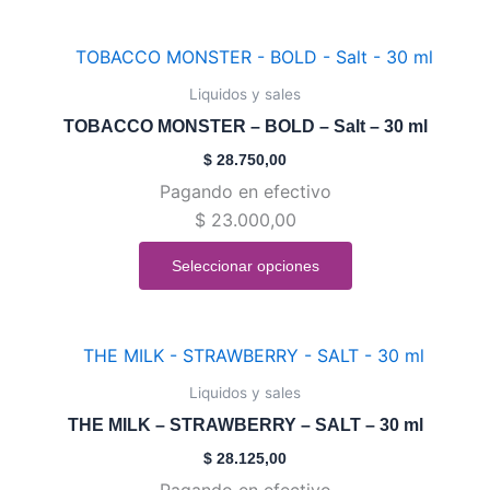
elegir
en
Este
la
producto
Liquidos y sales
página
tiene
de
TOBACCO MONSTER – BOLD – Salt – 30 ml
múltiples
producto
$
28.750,00
variantes.
Pagando en efectivo
Las
$
23.000,00
opciones
se
Seleccionar opciones
pueden
elegir
en
Este
la
producto
Liquidos y sales
página
tiene
de
THE MILK – STRAWBERRY – SALT – 30 ml
múltiples
producto
$
28.125,00
variantes.
Pagando en efectivo