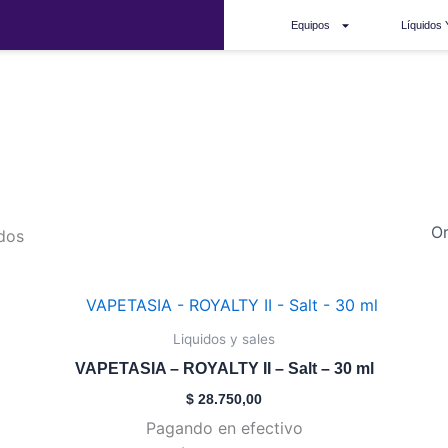
Equipos
Líquidos 
Sales
dos
Este
producto
Liquidos y sales
tiene
VAPETASIA – ROYALTY II – Salt – 30 ml
múltiples
$
28.750,00
variantes.
Pagando en efectivo
Las