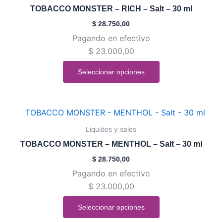
tiene
de
TOBACCO MONSTER – RICH – Salt – 30 ml
múltiples
producto
$
28.750,00
variantes.
Pagando en efectivo
Las
$
23.000,00
opciones
se
Seleccionar opciones
pueden
elegir
en
Este
la
producto
Liquidos y sales
página
tiene
de
TOBACCO MONSTER – MENTHOL – Salt – 30 ml
múltiples
producto
$
28.750,00
variantes.
Pagando en efectivo
Las
$
23.000,00
opciones
se
Seleccionar opciones
pueden