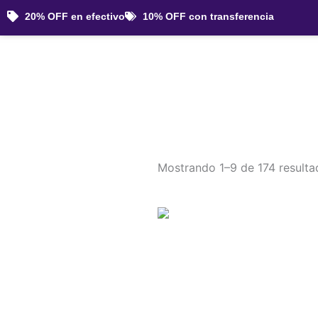
Ir
20% OFF en efectivo
10% OFF con transferencia
al
contenido
Mostrando 1–9 de 174 resulta