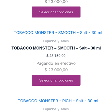
$
23.000,00
opciones
se
Seleccionar opciones
pueden
elegir
en
Este
la
producto
Liquidos y sales
página
tiene
de
TOBACCO MONSTER – SMOOTH – Salt – 30 ml
múltiples
producto
$
28.750,00
variantes.
Pagando en efectivo
Las
$
23.000,00
opciones
se
Seleccionar opciones
pueden
elegir
en
Este
la
producto
Liquidos y sales
página