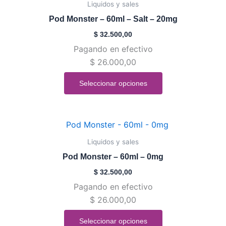
Liquidos y sales
página
tiene
de
Pod Monster – 60ml – Salt – 20mg
múltiples
producto
$
32.500,00
variantes.
Pagando en efectivo
Las
$
26.000,00
opciones
se
Seleccionar opciones
pueden
elegir
en
Este
la
producto
Liquidos y sales
página
tiene
de
Pod Monster – 60ml – 0mg
múltiples
producto
$
32.500,00
variantes.
Pagando en efectivo
Las
$
26.000,00
opciones
se
Seleccionar opciones