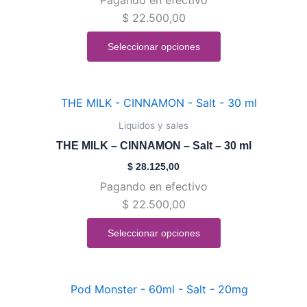
Las
$
22.500,00
opciones
se
Seleccionar opciones
pueden
elegir
en
Este
la
producto
Liquidos y sales
página
tiene
de
THE MILK – CINNAMON – Salt – 30 ml
múltiples
producto
$
28.125,00
variantes.
Pagando en efectivo
Las
$
22.500,00
opciones
se
Seleccionar opciones
pueden
elegir
en
Este
la
producto