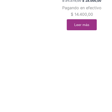
$
34.375,00
$
18.000,00
Pagando en efectivo
$
14.400,00
Leer más
¿E
Contactate co