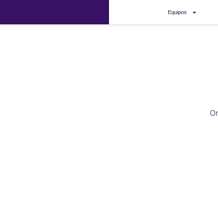
Equipos
18000
t
00,00.