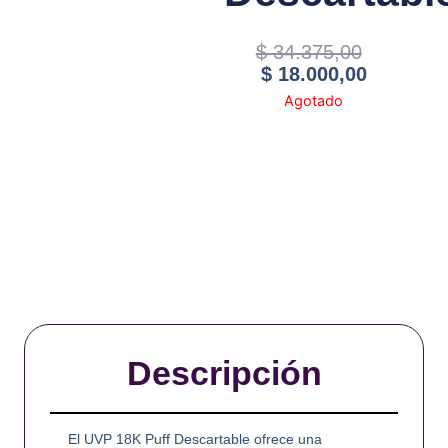
Current
Original
$
34.375,00
Price
Price
$
18.000,00
Is:
Was:
Agotado
$ 18.000
$ 34.375
Descripción
El UVP 18K Puff Descartable ofrece una