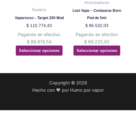
variantes.
variantes.
Atomizadores
Las
Las
Equipos
Lost Vape – Centaurus Boro
opciones
opciones
Vaporesso – Target 200 Mod
Pod de 5ml
se
se
$
110.774,43
$
86.532,03
pueden
pueden
Pagando en efectivo
Pagando en efectivo
elegir
elegir
$
88.619,54
$
69.225,62
en
en
Seleccionar opciones
Seleccionar opciones
la
la
página
página
de
de
producto
producto
Copyright © 2026
Hecho con 💖 por Humo por vapor