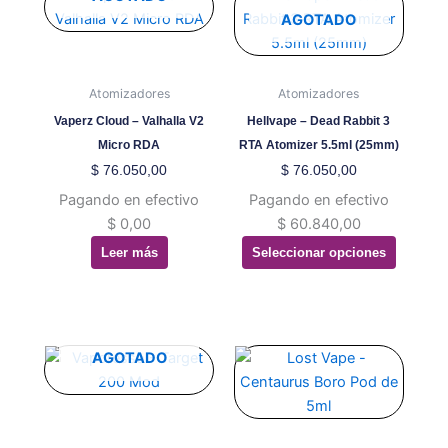
producto
AGOTADO
tiene
múltiples
variantes.
Atomizadores
Atomizadores
Las
Vaperz Cloud – Valhalla V2
Hellvape – Dead Rabbit 3
opciones
Micro RDA
RTA Atomizer 5.5ml (25mm)
se
$
76.050,00
$
76.050,00
pueden
Pagando en efectivo
Pagando en efectivo
elegir
$
0,00
$
60.840,00
en
Leer más
Seleccionar opciones
la
página
de
producto
Este
Este
AGOTADO
producto
producto
tiene
tiene
múltiples
múltiples