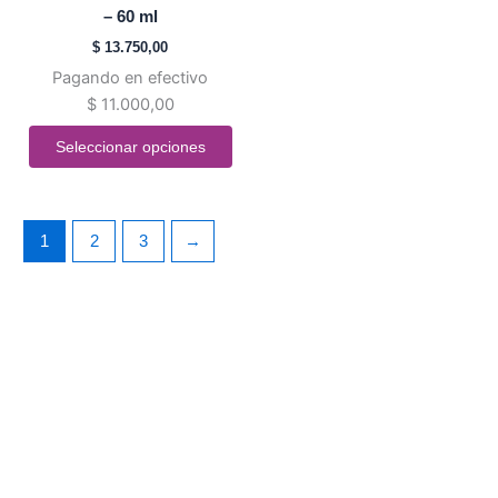
variantes.
– 60 ml
Las
$
13.750,00
opciones
Pagando en efectivo
se
$
11.000,00
pueden
elegir
Seleccionar opciones
en
la
página
1
2
3
→
de
producto