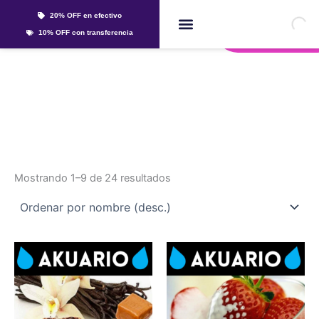
Ir
20% OFF en efectivo
al
Whatsapp
10% OFF con transferencia
contenido
Líquidos Y Sales
60ml
Mostrando 1–9 de 24 resultados
Este
Este
producto
producto
tiene
tiene
múltiples
múltiples
variantes.
variantes.