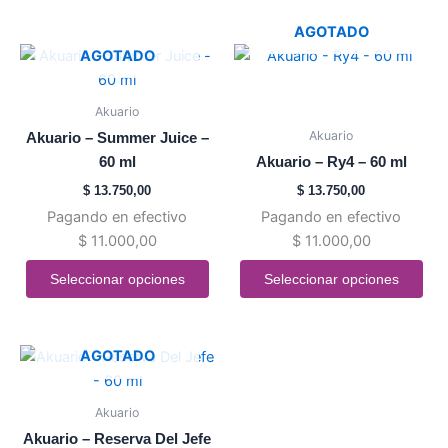
la
la
AGOTADO
página
página
Este
Este
AGOTADO
de
de
producto
producto
producto
producto
tiene
tiene
Akuario
múltiples
múltiples
Akuario
Akuario – Summer Juice –
variantes.
variantes.
60 ml
Akuario – Ry4 – 60 ml
Las
Las
$
13.750,00
$
13.750,00
opciones
opciones
Pagando en efectivo
Pagando en efectivo
se
se
$
11.000,00
$
11.000,00
pueden
pueden
elegir
elegir
Seleccionar opciones
Seleccionar opciones
en
en
la
la
página
página
Este
AGOTADO
de
de
producto
producto
producto
tiene
Akuario
múltiples
Akuario – Reserva Del Jefe