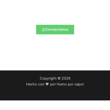
¿Estas empezando a vapear?
Contactate con nosotros y te ayudamos a elegir la mejor
opción para vos.
Contactanos
Copyright © 2026
Hecho con 💖 por Humo por vapor