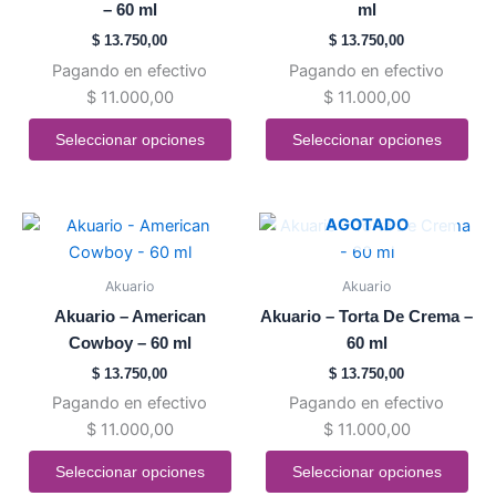
– 60 ml
ml
Las
Las
$
13.750,00
$
13.750,00
opciones
opciones
Pagando en efectivo
Pagando en efectivo
se
se
$
11.000,00
$
11.000,00
pueden
pueden
elegir
elegir
Seleccionar opciones
Seleccionar opciones
en
en
la
la
página
página
Este
Este
AGOTADO
de
de
producto
producto
producto
producto
tiene
tiene
Akuario
Akuario
múltiples
múltiples
Akuario – American
Akuario – Torta De Crema –
variantes.
variantes.
Cowboy – 60 ml
60 ml
Las
Las
$
13.750,00
$
13.750,00
opciones
opciones
Pagando en efectivo
Pagando en efectivo
se
se
$
11.000,00
$
11.000,00
pueden
pueden
elegir
elegir
Seleccionar opciones
Seleccionar opciones
en
en