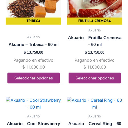
Las
Las
opciones
opciones
se
se
pueden
pueden
Akuario
elegir
elegir
Akuario
Akuario – Frutilla Cremosa
en
en
Akuario – Tribeca – 60 ml
– 60 ml
la
la
$
13.750,00
$
13.750,00
página
página
Pagando en efectivo
Pagando en efectivo
de
de
$
11.000,00
$
11.000,00
producto
producto
Seleccionar opciones
Seleccionar opciones
Este
Este
producto
producto
tiene
tiene
Akuario
Akuario
múltiples
múltiples
Akuario – Cool Strawberry
Akuario – Cereal Ring – 60
variantes.
variantes.