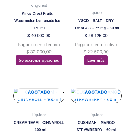
pueden
kingcrest
elegir
Liquidos
Kings Crest Fruits –
en
Watermelon Lemonade Ice –
VGOD – SALT – DRY
la
120 ml
TOBACCO – 25 mg – 30 ml
página
$
40.000,00
$
28.125,00
de
Pagando en efectivo
Pagando en efectivo
producto
$
32.000,00
$
22.500,00
Seleccionar opciones
Leer más
Este
Este
AGOTADO
AGOTADO
producto
producto
tiene
tiene
múltiples
múltiples
Liquidos
Liquidos
variantes.
variantes.
CREAM TEAM – CINNAROLL
CUSHMAN – MANGO
Las
Las
– 100 ml
STRAWBERRY – 60 ml