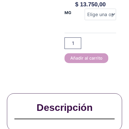
$
13.750,00
Akuario
MG
-
Cereal
Ring
-
60
ml
cantidad
Añadir al carrito
Descripción