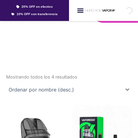
Ir
20% OFF en efectivo
al
Whatsapp
10% OFF con transferencia
contenido
Líquidos Y Sales
cartucho
Mostrando todos los 4 resultados
Este
producto
tiene
múltiples
variantes.