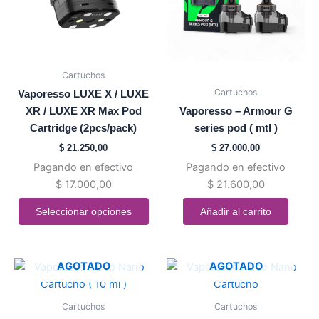
Las
opciones
se
pueden
Cartuchos
elegir
Cartuchos
Vaporesso LUXE X / LUXE
en
XR / LUXE XR Max Pod
Vaporesso – Armour G
la
Cartridge (2pcs/pack)
series pod ( mtl )
página
$
21.250,00
$
27.000,00
de
Pagando en efectivo
Pagando en efectivo
producto
$
17.000,00
$
21.600,00
Seleccionar opciones
Añadir al carrito
Este
Este
AGOTADO
AGOTADO
producto
producto
tiene
tiene
Cartuchos
Cartuchos
múltiples
múltiples