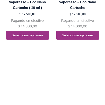
Vaporesso – Eco Nano
Vaporesso – Eco Nano
variantes.
variantes.
Cartucho ( 10 ml )
Cartucho
Las
Las
$
17.500,00
$
17.500,00
opciones
opciones
Pagando en efectivo
Pagando en efectivo
se
se
$
14.000,00
$
14.000,00
pueden
pueden
elegir
elegir
Seleccionar opciones
Seleccionar opciones
en
en
la
la
página
página
de
de
producto
producto
¿Estas empezando a vapear?
Contactate con nosotros y te ayudamos a elegir la mejor
opción para vos.