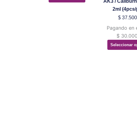
AK3 / Calibur
ele
2ml (4pcs/
en
$
37.500
la
Pagando en 
pá
$
30.000
de
Seleccionar o
pr