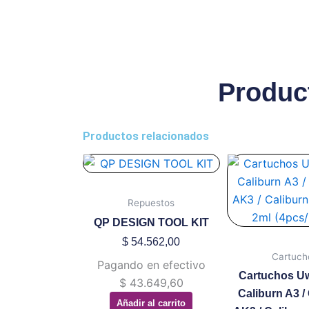
Produc
Productos relacionados
Es
pr
ti
Repuestos
mú
QP DESIGN TOOL KIT
va
$
54.562,00
La
Cartuch
Pagando en efectivo
op
Cartuchos Uw
$
43.649,60
se
Caliburn A3 /
Añadir al carrito
pu