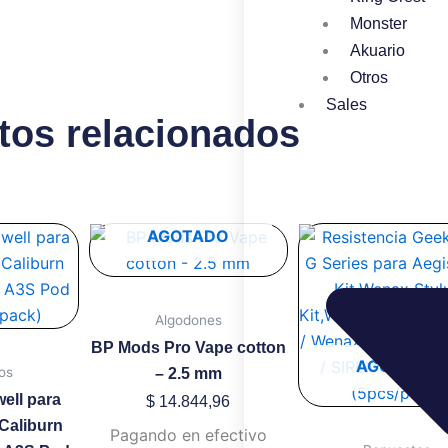
Monster
Akuario
Otros
Sales
tos relacionados
te
Este
AGOTADO
oducto
produ
ene
tiene
ltiples
múltip
Algodones
riantes.
variant
BP Mods Pro Vape cotton
s
Las
AGOTADO
os
– 2.5 mm
ciones
opcion
ell para
$
14.844,96
se
 Caliburn
Pagando en efectivo
eden
puede