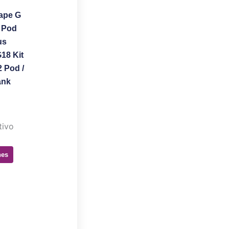
ape G
s Pod
us
G18 Kit
 Pod /
cto
ank
tivo
nes