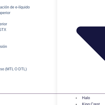
ación de e-líquido
uperior
erior
 GTX
esión
sso (MTL O DTL)
Halo
King Crest