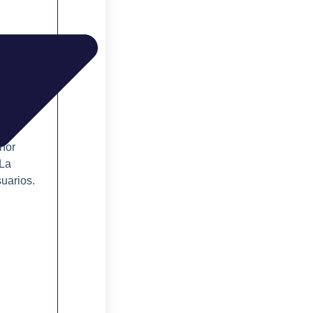
r su
ores
enor
 La
suarios.