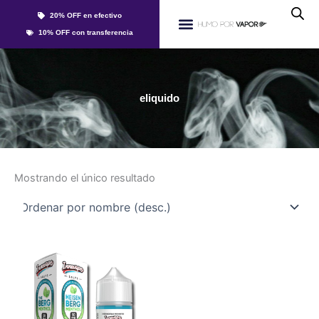
Ir
20% OFF en efectivo
al
Whatsapp
10% OFF con transferencia
contenido
Líquidos Y Sales
eliquido
Mostrando el único resultado
Este
producto
tiene
múltiples
variantes.