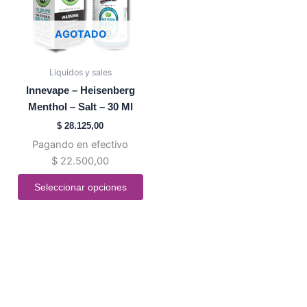
Las
opciones
AGOTADO
se
pueden
Liquidos y sales
elegir
Innevape – Heisenberg
en
Menthol – Salt – 30 Ml
la
$
28.125,00
página
Pagando en efectivo
de
$
22.500,00
producto
Seleccionar opciones