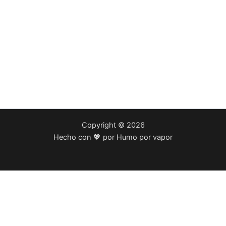
Copyright © 2026
Hecho con 💖 por Humo por vapor
Los productos publicados en esta pagina
están destinados a la venta a adultos
mayores de 18 años. Verifique que puede