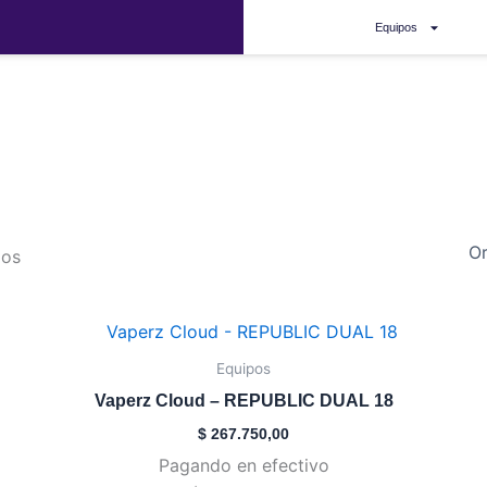
Equipos
mod
dos
Este
producto
Equipos
tiene
Vaperz Cloud – REPUBLIC DUAL 18
múltiples
$
267.750,00
variantes.
Pagando en efectivo
Las