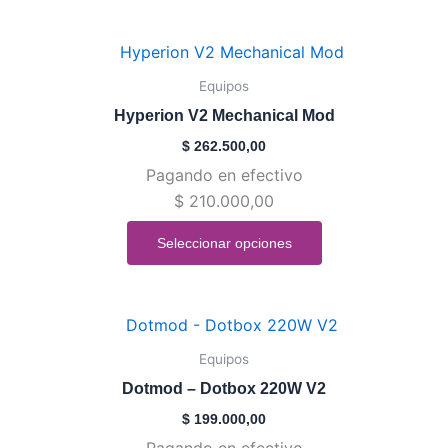
elegir
en
Este
la
producto
Equipos
página
tiene
de
Hyperion V2 Mechanical Mod
múltiples
producto
$
262.500,00
variantes.
Pagando en efectivo
Las
$
210.000,00
opciones
se
Seleccionar opciones
pueden
elegir
en
Este
la
producto
Equipos
página
tiene
de
Dotmod – Dotbox 220W V2
múltiples
producto
$
199.000,00
variantes.
Pagando en efectivo