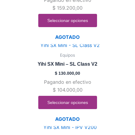
Las
$
159.200,00
opciones
se
Seleccionar opciones
pueden
elegir
AGOTADO
en
Este
la
producto
Equipos
página
tiene
de
Yihi SX Mini – SL Class V2
múltiples
producto
$
130.000,00
variantes.
Pagando en efectivo
Las
$
104.000,00
opciones
se
Seleccionar opciones
pueden
elegir
AGOTADO
en
Este
la
producto