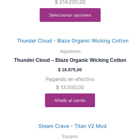
$
214.200,00
opciones
se
Seleccionar opciones
pueden
elegir
en
la
Algodones
página
de
Thunder Cloud – Blaze Organic Wicking Cotton
producto
$
16.875,00
Pagando en efectivo
$
13.500,00
Añadir al carrito
Este
producto
Equipos