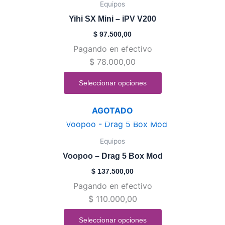
Equipos
página
tiene
de
Yihi SX Mini – iPV V200
múltiples
producto
$
97.500,00
variantes.
Pagando en efectivo
Las
$
78.000,00
opciones
se
Seleccionar opciones
pueden
elegir
AGOTADO
en
Este
la
producto
Equipos
página
tiene
de
Voopoo – Drag 5 Box Mod
múltiples
producto
$
137.500,00
variantes.
Pagando en efectivo
Las
$
110.000,00
opciones
se
Seleccionar opciones