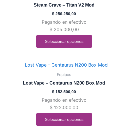
tiene
Steam Crave – Titan V2 Mod
múltiples
$
256.250,00
variantes.
Pagando en efectivo
Las
$
205.000,00
opciones
se
Seleccionar opciones
pueden
elegir
en
Este
la
producto
Equipos
página
tiene
de
Lost Vape – Centaurus N200 Box Mod
múltiples
producto
$
152.500,00
variantes.
Pagando en efectivo
Las
$
122.000,00
opciones
se
Seleccionar opciones
pueden