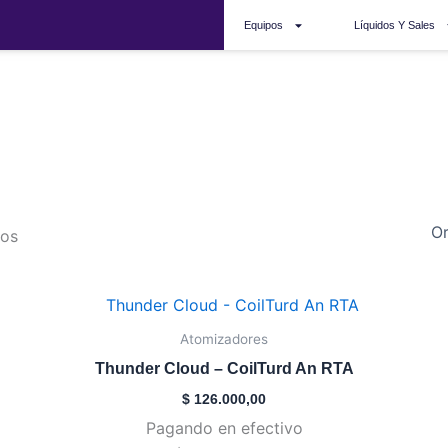
Equipos
Líquidos Y Sales
rta
dos
Este
producto
Atomizadores
tiene
Thunder Cloud – CoilTurd An RTA
múltiples
$
126.000,00
variantes.
Pagando en efectivo
Las