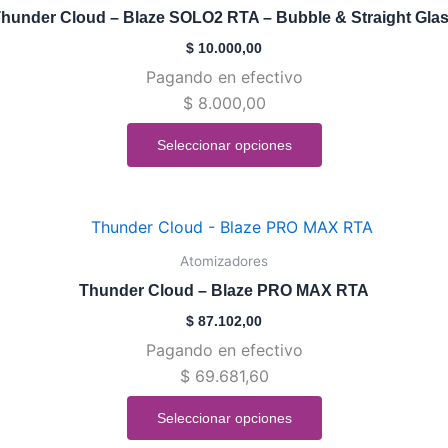
tiene
de
hunder Cloud – Blaze SOLO2 RTA – Bubble & Straight Gla
múltiples
producto
$
10.000,00
variantes.
Pagando en efectivo
Las
$
8.000,00
opciones
se
Seleccionar opciones
pueden
elegir
en
Este
la
producto
Atomizadores
página
tiene
de
Thunder Cloud – Blaze PRO MAX RTA
múltiples
producto
$
87.102,00
variantes.
Pagando en efectivo
Las
$
69.681,60
opciones
se
Seleccionar opciones
pueden