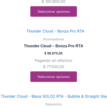
$
100.800,00
opciones
se
Seleccionar opciones
pueden
elegir
en
Este
la
producto
Atomizadores
página
tiene
de
Thunder Cloud – Bonza Pro RTA
múltiples
producto
$
96.875,00
variantes.
Pagando en efectivo
Las
$
77.500,00
opciones
se
Seleccionar opciones
pueden
elegir
en
Este
la
producto
Repuestos
página