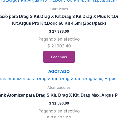
Cartuchos
o para Drag S Kit,Drag X Kit,Drag 3 Kit,Drag X Plus Kit,D
Kit,Argus Pro Kit,Doric 60 Kit 4.5ml (2pcs/pack)
$
27.378,00
Pagando en efectivo
$
21.902,40
Leer más
AGOTADO
Este
producto
Atomizadores
tiene
 Atomizer para Drag S Kit, Drag X Kit, Drag Max, Argus Pr
múltiples
$
31.590,00
variantes.
Pagando en efectivo
Las
$
25.272,00