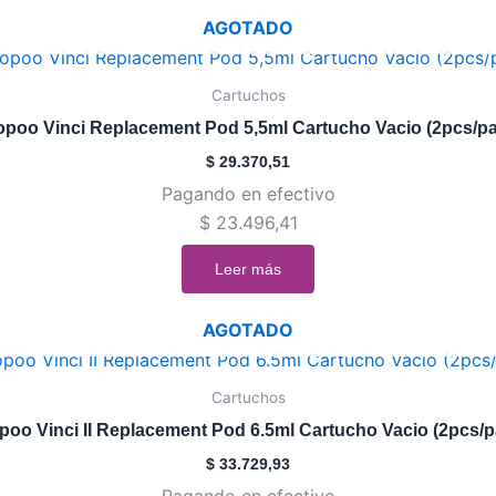
elegir
AGOTADO
en
la
Cartuchos
página
de
poo Vinci Replacement Pod 5,5ml Cartucho Vacio (2pcs/p
producto
$
29.370,51
Pagando en efectivo
$
23.496,41
Leer más
AGOTADO
Cartuchos
poo Vinci II Replacement Pod 6.5ml Cartucho Vacio (2pcs/p
$
33.729,93
Pagando en efectivo