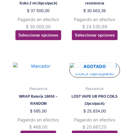
pueden
pueden
Koko 2 ml (4pcs/pack)
resistencia
elegir
elegir
$
37.500,00
$
30.663,36
en
en
Pagando en efectivo
Pagando en efectivo
la
la
$
30.000,00
$
24.530,69
página
página
Seleccionar opciones
Seleccionar opciones
de
de
producto
producto
Este
AGOTADO
producto
tiene
múltiples
Repuestos
Repuestos
variantes.
WRAP Batería 18650 –
LOST VAPE UB PRO COILS
Las
RANDOM
(3pcs/pack)
opciones
$
585,00
$
25.834,00
se
Pagando en efectivo
Pagando en efectivo
pueden
$
468,00
$
20.667,20
elegir