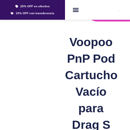
Ir
20% OFF en efectivo
al
Whatsapp
10% OFF con transferencia
contenido
Líquidos Y Sales
Voopoo
PnP Pod
Cartucho
Vacío
para
Drag S