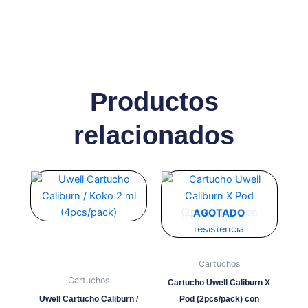
Productos
relacionados
Este
Este
producto
producto
tiene
tiene
AGOTADO
múltiples
múltiples
variantes.
variantes.
Las
Las
Cartuchos
opciones
opciones
Cartuchos
Cartucho Uwell Caliburn X
se
se
Uwell Cartucho Caliburn /
Pod (2pcs/pack) con