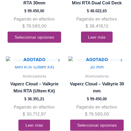
RTA 30mm
Mini RTA Dual Coil Deck
Las
$
99.450,00
$
48.022,65
opciones
Pagando en efectivo
Pagando en efectivo
se
$
79.560,00
$
38.418,12
pueden
elegir
Seleccionar opciones
Leer más
en
la
página
Este
AGOTADO
AGOTADO
de
producto
producto
tiene
Atomizadores
Atomizadores
múltiples
Vaperz Cloud – Valkyrie
Vaperz Cloud – Valkyrie 30
variantes.
Mini RTA (Ultem Kit)
mm
Las
$
38.391,21
$
99.450,00
opciones
Pagando en efectivo
Pagando en efectivo
se
$
30.712,97
$
79.560,00
pueden
elegir
Leer más
Seleccionar opciones
en