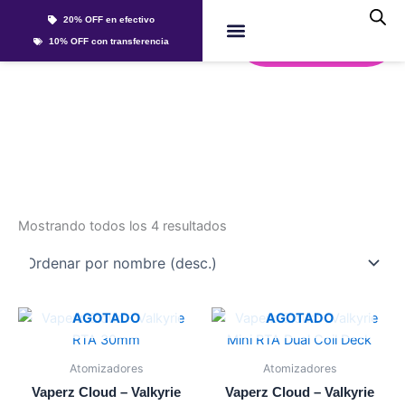
Ir
20% OFF en efectivo
al
Whatsapp
10% OFF con transferencia
contenido
Líquidos Y Sales
valkyrie
Mostrando todos los 4 resultados
Este
AGOTADO
AGOTADO
producto
tiene
Atomizadores
Atomizadores
múltiples
Vaperz Cloud – Valkyrie
Vaperz Cloud – Valkyrie
variantes.