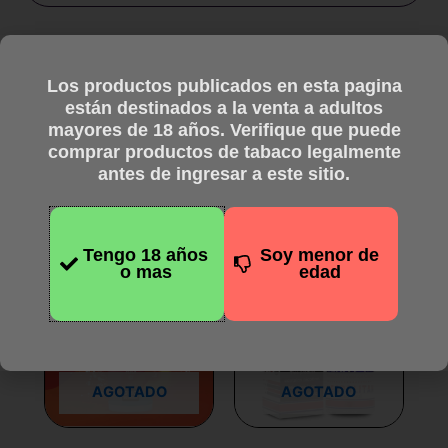
Los productos publicados en esta pagina
están destinados a la venta a adultos
mayores de 18 años. Verifique que puede
Productos
comprar productos de tabaco legalmente
antes de ingresar a este sitio.
relacionados
Tengo 18 años
Soy menor de
Este
Este
o mas
edad
producto
producto
tiene
tiene
múltiples
múltiples
variantes.
variantes.
Las
Las
AGOTADO
AGOTADO
opciones
opciones
se
se