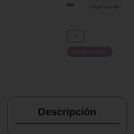
Akuario
MG
-
Flan
-
60
ml
cantidad
Añadir al carrito
Descripción