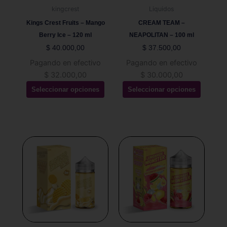
pueden
pueden
kingcrest
Liquidos
elegir
elegir
Kings Crest Fruits – Mango
CREAM TEAM –
en
en
Berry Ice – 120 ml
NEAPOLITAN – 100 ml
la
la
$
40.000,00
$
37.500,00
página
página
Pagando en efectivo
Pagando en efectivo
de
de
$
32.000,00
$
30.000,00
producto
producto
Seleccionar opciones
Seleccionar opciones
Este
Este
producto
producto
tiene
tiene
múltiples
múltiples
variantes.
variantes.
Las
Las
opciones
opciones