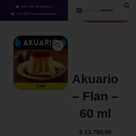
Ir
20% OFF en efectivo
al
Whatsapp
10% OFF con transferencia
contenido
Akuario
– Flan –
60 ml
$
13.750,00