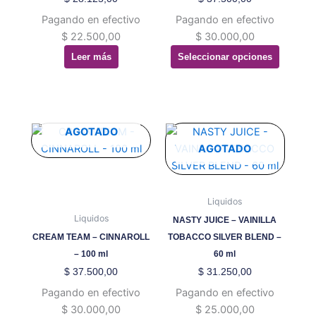
pueden
Pagando en efectivo
Pagando en efectivo
elegir
$
22.500,00
$
30.000,00
en
Leer más
Seleccionar opciones
la
página
de
producto
Este
Este
AGOTADO
producto
producto
AGOTADO
tiene
tiene
múltiples
múltiples
variantes.
variantes.
Liquidos
Las
Las
Liquidos
NASTY JUICE – VAINILLA
opciones
opciones
CREAM TEAM – CINNAROLL
TOBACCO SILVER BLEND –
se
se
– 100 ml
60 ml
pueden
pueden
$
37.500,00
$
31.250,00
elegir
elegir
Pagando en efectivo
Pagando en efectivo
en
en
$
30.000,00
$
25.000,00