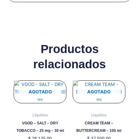
Productos
relacionados
Este
producto
AGOTADO
AGOTADO
tiene
múltiples
variantes.
Liquidos
Liquidos
Las
VGOD – SALT – DRY
CREAM TEAM –
opciones
TOBACCO – 25 mg – 30 ml
BUTTERCREAM – 100 ml
se
$
28.125,00
$
37.500,00